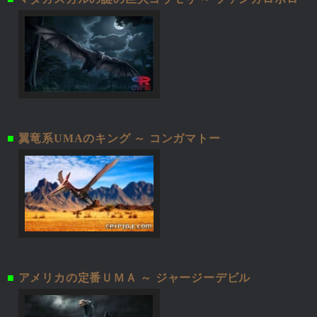
■
翼竜系UMAのキング ～ コンガマトー
■
アメリカの定番ＵＭＡ ～ ジャージーデビル