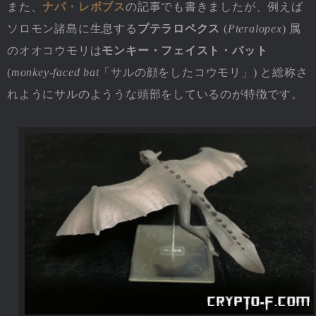
また、
ナパ・レボブス
の記事でも書きましたが、例えば
ソロモン諸島に生息する
プテラロペクス
(
Pteralopex
) 属
のオオコウモリは
モンキー・フェイスト・バット
(
monkey-faced bat
「サルの顔をしたコウモリ」) と総称さ
れようにサルのよううな頭部をしているのが特徴です。