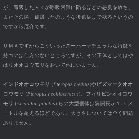
が、遭遇した人々が呼吸困難に陥るほどの悪臭を放ち、
またその際、被爆したのような後遺症まで残るというの
ですから厄介です。
ＵＭＡですからこういったスーパーナチュラルな特徴を
持つのは仕方のないところですが、その正体としてはや
はり
オオコウモリ
をおいて他にいません。
インドオオコウモリ
(
Pteropus medius
)や
ビズマークオオ
コウモリ
(
Pteropus neohibernicus
)、
フィリピンオオコウ
モリ
(
Acerodon jubatus
) らの大型個体は翼開長が１.５メ
ートルを超えるほどであり、大きさについては全く問題
ありません。