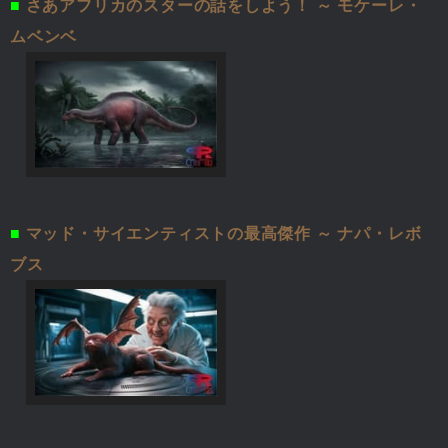
■
さあアフリカのスターの話をしよう！ ～ モケーレ・
ムベンベ
■
マッド・サイエンティストの最高傑作 ～ ナパ・レボ
ブス