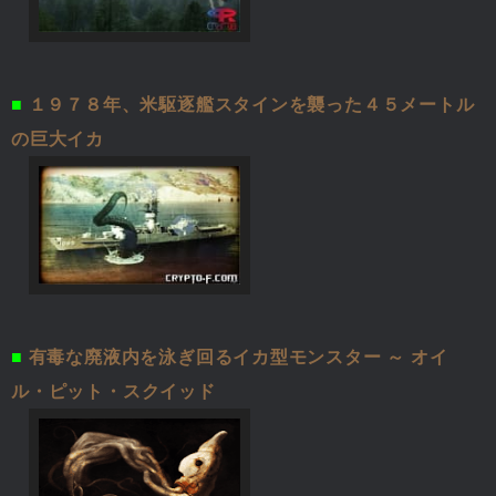
■
１９７８年、米駆逐艦スタインを襲った４５メートル
の巨大イカ
■
有毒な廃液内を泳ぎ回るイカ型モンスター ～ オイ
ル・ピット・スクイッド