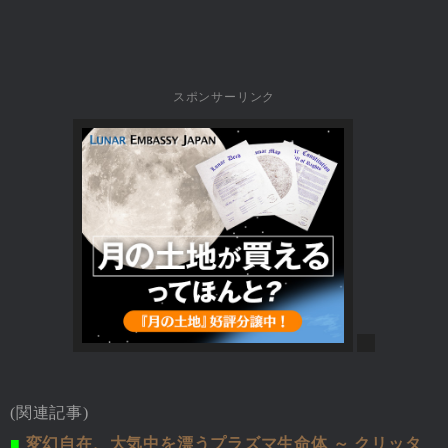
スポンサーリンク
(関連記事)
■
変幻自在、大気中を漂うプラズマ生命体 ～ クリッタ