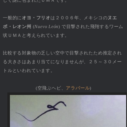
しく謎に包まれたＵＭＡです。
一般的に
オヨ・フリオ
は２００６年、メキシコの
ヌエ
ボ・レオン州
(
Nuevo León
) で目撃された飛翔するワーム
状ＵＭＡと考えられています。
比較する対象物の乏しい空中で目撃されたため推定され
る大きさはあまり当てになりませんが、２５～３０メー
トルといわれています。
(空飛ぶヘビ、
アラバール
)