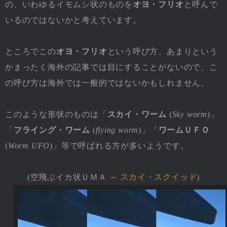
の、いわゆるイモムシ状のものを
オヨ・フリオ
と呼んで
いるのではないかと考えています。
ところでこの
オヨ・フリオ
という呼び方、あまりという
かまったく海外の記事では目にすることがないので、こ
の呼び方は海外では一般的ではないかもしれません。
このような形状のものは「
スカイ・ワーム
(
Sky worm
)」
「
フライング・ワーム
(
flying worm
)」「
ワームＵＦＯ
(
Worm UFO
)」等で呼ばれる方が多いようです。
(空飛ぶイカ状ＵＭＡ ～
スカイ・スクイッド
)