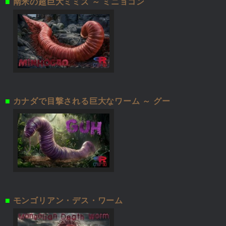
■
南米の超巨大ミミズ ～ ミニョコン
■
カナダで目撃される巨大なワーム ～ グー
■
モンゴリアン・デス・ワーム