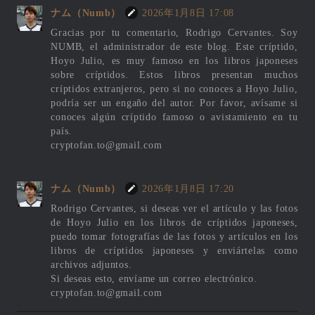
ナム（Numb）
2026年1月8日 17:08
Gracias por tu comentario, Rodrigo Cervantes. Soy
NUMB, el administrador de este blog. Este críptido,
Hoyo Julio, es muy famoso en los libros japoneses
sobre críptidos. Estos libros presentan muchos
críptidos extranjeros, pero si no conoces a Hoyo Julio,
podría ser un engaño del autor. Por favor, avísame si
conoces algún críptido famoso o avistamiento en tu
país.
cryptofan.to@gmail.com
ナム（Numb）
2026年1月8日 17:20
Rodrigo Cervantes, si deseas ver el artículo y las fotos
de Hoyo Julio en los libros de críptidos japoneses,
puedo tomar fotografías de las fotos y artículos en los
libros de críptidos japoneses y enviártelas como
archivos adjuntos.
Si deseas esto, envíame un correo electrónico.
cryptofan.to@gmail.com