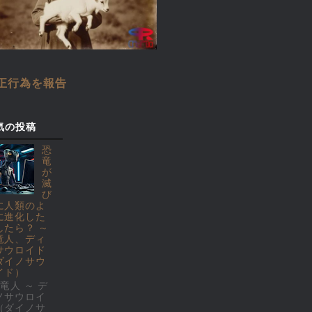
正行為を報告
気の投稿
恐
竜
が
滅
び
に人類のよ
に進化した
したら？ ～
竜人、ディ
サウロイド
ダイノサウ
イド）
竜人 ～ デ
ノサウロイ
（ダイノサ