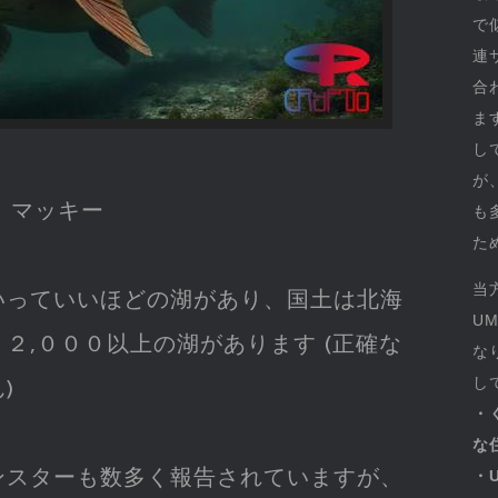
で
連
合
ま
し
が
～ マッキー
も
た
当
いっていいほどの湖があり、国土は北海
U
２,０００以上の湖があります (正確な
な
し
)
・
な
モンスターも数多く報告されていますが、
・