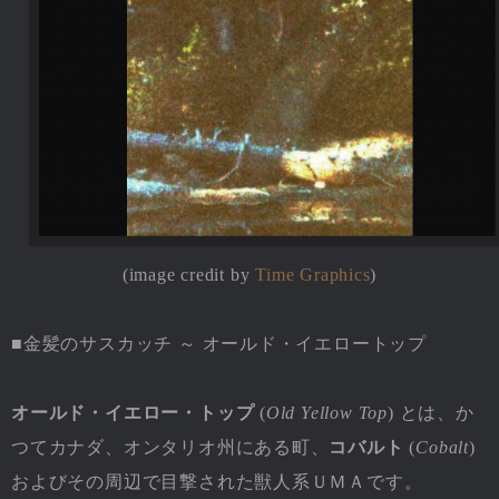
(image credit by
Time Graphics
)
■金髪のサスカッチ ～ オールド・イエロートップ
オールド・イエロー・トップ
(
Old Yellow Top
) とは、か
つてカナダ、オンタリオ州にある町、
コバルト
(
Cobalt
)
およびその周辺で目撃された獣人系ＵＭＡです。