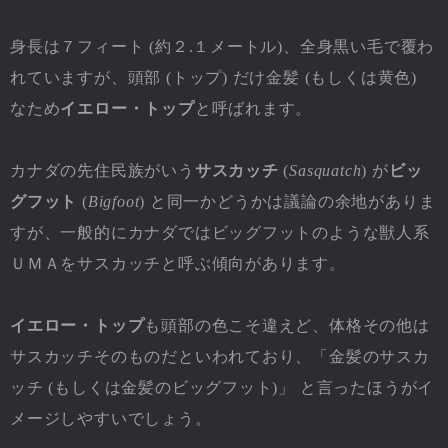
身長は７フィート (約２.１メートル)、全身黒い毛で覆わ
れていますが、頭部 (トップ) だけ金髪 (もしくは黄色)
なため
イエロー・トップ
と呼ばれます。
カナダの先住民族がいう
サスカッチ
(
Sasquatch
) が
ビッ
グフット
(
Bigfoot
) と同一かどうかは議論の余地がありま
すが、一般的にカナダではビッグフットのような獣人系
ＵＭＡをサスカッチと呼ぶ傾向があります。
イエロー・トップ
も頭部の色こそ違えど、体格その他は
サスカッチそのものだといわれており、「金髪のサスカ
ッチ (もしくは金髪のビッグフット)」 と言ったほうがイ
メージしやすいでしょう。