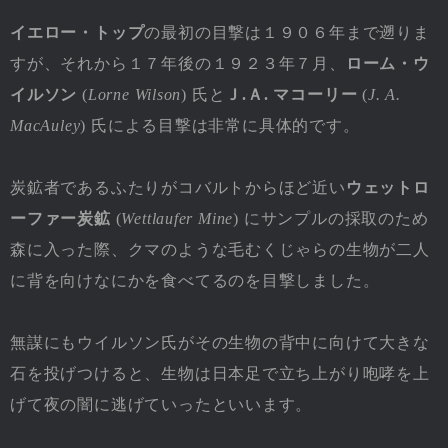
イエロー・トップ
の最初の目撃は１９０６年まで遡りま
すが、それから１７年後の１９２３年７月、
ローム・ウ
イルソン
(
Lorne Wilson
) 氏と
Ｊ.Ａ. マコーリー
(
J. A.
MacAuley
) 氏による目撃は非常に具体的です。
炭鉱者であるふたりがコバルトからほど近い
ウェットロ
ーファー炭鉱
(
Wettlaufer Mine
) にサンプルの採取のため
森に入った際、クマのような毛むくじゃらの生物が二人
に背を向けなにかを食べてるのを目撃しました。
無謀にもウイルソン氏がその生物の背中に向けて大きな
石を投げつけると、生物は日本足で立ち上がり咆哮を上
げて夜の闇に逃げていったといいます。