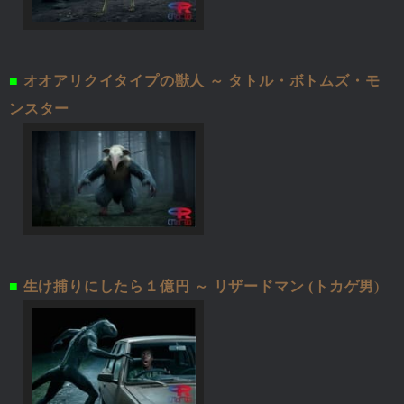
■
オオアリクイタイプの獣人 ～ タトル・ボトムズ・モ
ンスター
■
生け捕りにしたら１億円 ～ リザードマン (トカゲ男
)