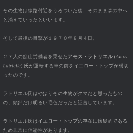
その生物は線路付近をうろついた後、そのまま森の中へ
と消えていったといいます。
そして最後の目撃が１９７０年８月４日。
２７人の鉱山労働者を乗せた
アモス・ラトリエル
(
Amos
Latrielle
) 氏が運転する車の前をイエロー・トップが横切
ったのです。
ラトリエル氏はやはりその生物がクマだと思ったもの
の、頭部だけ明るい毛色だったと証言しています。
ラトリエル氏は
イエロー・トップ
の存在に懐疑的である
ため非常に信憑性があります。