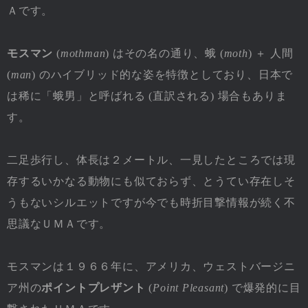
Ａです。
モスマン
(
mothman
) はその名の通り、蛾 (
moth
) ＋ 人間
(
man
) のハイブリッド的な姿を特徴としており、日本で
は稀に「蛾男」と呼ばれる (直訳される) 場合もありま
す。
二足歩行し、体長は２メートル、一見したところでは現
存するいかなる動物にも似ておらず、とうてい存在しそ
うもないシルエットですが今でも時折目撃情報が続く不
思議なＵＭＡです。
モスマンは１９６６年に、アメリカ、ウェストバージニ
ア州の
ポイントプレザント
(
Point Pleasant
) で爆発的に目