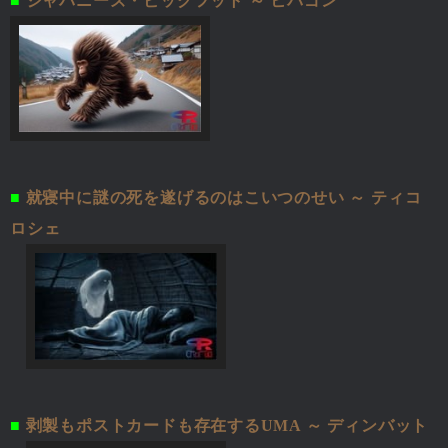
■
ジャパニーズ・ビッグフット ～ ヒバゴン
■
就寝中に謎の死を遂げるのはこいつのせい ～ ティコ
ロシェ
■
剥製もポストカードも存在するUMA ～ ディンバット