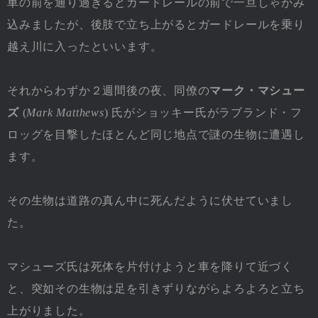
車の前を通り過ぎるとガードレールの前で一旦しゃがみ
込みましたが、後肢で立ち上がるとガードレールを乗り
越え川に入ったといいます。
それからわずか２週間後の夜、同僚の
マーク・マシュー
ズ
(
Mark Matthews
) 氏がショッキー氏がラブランド・フ
ロッグを目撃したほとんど同じ地点で謎の生物に遭遇し
ます。
その生物は道路の真ん中に死んだように伏せていまし
た。
マシューズ氏は死体を片付けようと車を降りて近づく
と、突如その生物は足を引きずりながらよろよろと立ち
上がりました。