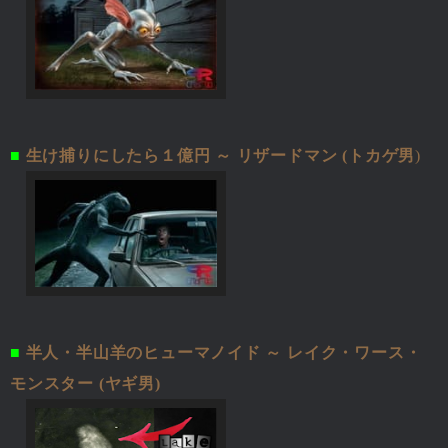
■
生け捕りにしたら１億円 ～ リザードマン (トカゲ男
)
■
半人・半山羊のヒューマノイド ～ レイク・ワース・
モンスター (ヤギ男)