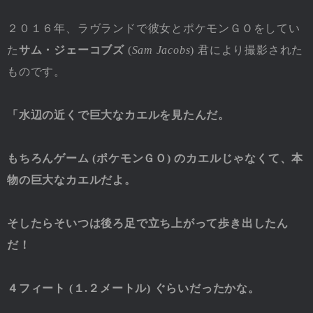
２０１６年、ラヴランドで彼女とポケモンＧＯをしてい
た
サム・ジェーコブズ
(
Sam Jacobs
) 君により撮影された
ものです。
「水辺の近くで巨大なカエルを見たんだ。
もちろんゲーム (ポケモンＧＯ) のカエルじゃなくて、本
物の巨大なカエルだよ。
そしたらそいつは後ろ足で立ち上がって歩き出したん
だ！
４フィート (１.２メートル) ぐらいだったかな。