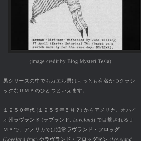
(image credit by Blog Mysteri Tesla)
男シリーズの中でもカエル男はもっとも有名かつクラシ
ックなＵＭＡのひとつといえます。
１９５０年代 (１９５５年５月？) からアメリカ、オハイ
オ州
ラヴランド
(ラブランド,
Loveland
) で目撃されるＵ
ＭＡで、アメリカでは通常
ラヴランド・フロッグ
(
Loveland frog
) や
ラヴランド・フロッグマン
(
Loveland