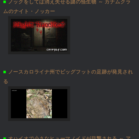
■
ノックをしては消え失せる謎の怪生物 ～ カナムクラ
ムのナイト・ノッカー
■
ノースカロライナ州でビッグフットの足跡が発見され
る
■
オハイオで小さなヒューマノイドが目撃される ～ ア