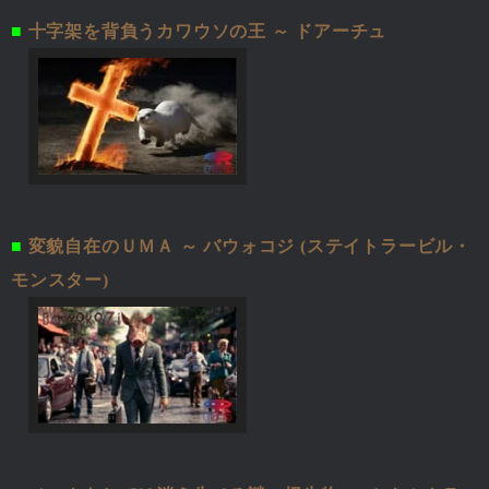
■
十字架を背負うカワウソの王 ～ ドアーチュ
■
変貌自在のＵＭＡ ～ バウォコジ (ステイトラービル・
モンスター)