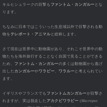
キルヒシュラークの目撃も
ファントム・カンガルー
とな
ります。
ちなみに日本ではこういった生息域以外で目撃される動
物を
テレポート・アニマル
と総称します。
さて現在は世界中に動物園があり、それこそ世界中の動
物たちを海外旅行することなく自国で見ることができる
ため、
ファントム・カンガルー
の多くは動物園から逃げ
出した
カンガルー
や
ワラビー
、
ワラルー
と考えられてい
ます。
イギリスやフランスでも
ファントムカンガルー
が目撃さ
れますが、実は脱走した
アカクビワラビー
(
Macropus