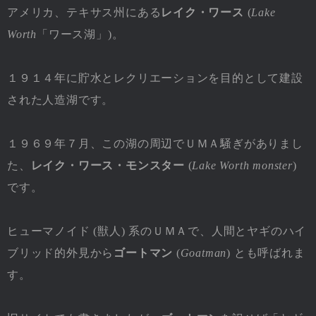
アメリカ、テキサス州にある
レイク・ワース
(
Lake
Worth
「ワース湖」)。
１９１４年に貯水とレクリエーションを目的として建設
された人造湖です。
１９６９年７月、この湖の周辺でＵＭＡ騒ぎがありまし
た、
レイク・ワース・モンスター
(
Lake Worth monster
)
です。
ヒューマノイド (獣人) 系のＵＭＡで、人間とヤギのハイ
ブリッド的外見から
ゴートマン
(
Goatman
) とも呼ばれま
す。