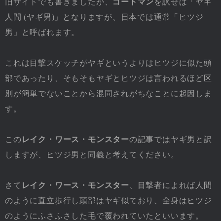
旧サイトでも書きましたが、
ゴートマン
を訳せば「ヤギ
人間 (ヤギ男)」となりますが、日本では通常「ヒツジ
男」と呼ばれます。
これは目撃スケッチがヤギというよりはヒツジに似た頭
部であったり、そもそもヤギとヒツジは言われるほど区
別が簡単でないことから混同されがちなことに起因しま
す。
この
レイク・ワース・モンスター
の記事ではヤギ男と訳
しますが、ヒツジ男と同義と考えてください。
さて
レイク・ワース・モンスター
、目撃者によれば人間
のように直立歩行し頭部はヤギ似ており、全身はヒツジ
のようにふさふさした毛で覆われていたといいます。