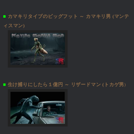
■
カマキリタイプのビッグフット ～ カマキリ男 (マンテ
ィスマン)
■
生け捕りにしたら１億円 ～ リザードマン (トカゲ男
)