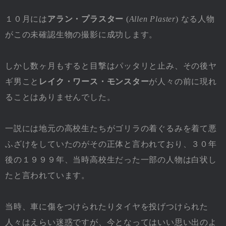
１０月には
アラン・プラスター
(
Allen Plaster
) なる人物
がこの未確認生物の撮影に成功します。
しかし数ヶ月もすると目撃はパッタリと止み、その後ヤ
ギ男こと
レイク・ワース・モンスター
が人々の前に現れ
ることはありませんでした。
一説には地元の高校生たちがゴリラの着ぐるみを着て悪
ふざけをしていたのがその正体と言われており、３０年
後の１９９９年、当時高校生だった一部の人物は白状し
たと言われています。
当時、車に傷をつけられたりタイヤを投げつけられた
人々はえらい迷惑ですが、今となってはいい思い出のよ