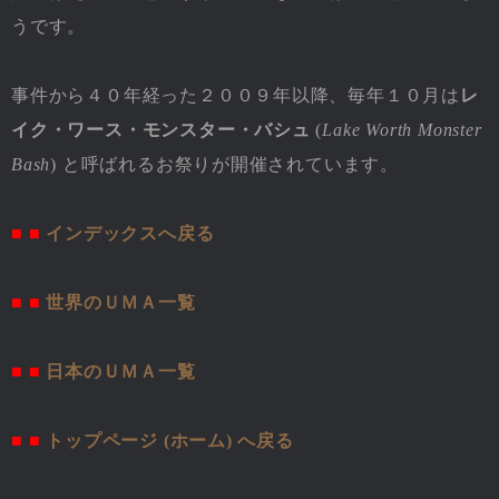
うです。
事件から４０年経った２００９年以降、毎年１０月は
レ
イク・ワース・モンスター・バシュ
(
Lake Worth Monster
Bash
) と呼ばれるお祭りが開催されています。
■ ■
インデックスへ戻る
■ ■
世界のＵＭＡ一覧
■ ■
日本のＵＭＡ一覧
■ ■
トップページ (ホーム) へ戻る