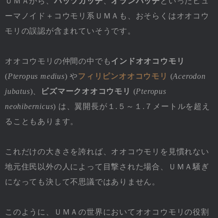
ＵＭＡから、
バッツカッチ
、
オランバッチ
といったヒュ
ーマノイド＋コウモリ系ＵＭＡも、おそらくはオオコウ
モリの誤認が含まれていそうです。
オオコウモリの仲間の中でも
インドオオコウモリ
(
Pteropus medius
) や
フィリピンオオコウモリ
(
Acerodon
jubatus
)、
ビズマークオオコウモリ
(
Pteropus
neohibernicus
) は、翼開長が１.５～１.７メートルを超え
ることもあります。
これだけの大きさを誇れば、オオコウモリを見慣れない
地元住民以外の人によって目撃された場合、ＵＭＡ騒ぎ
になっても決して不思議ではありません。
このように、ＵＭＡの世界においてオオコウモリの役割