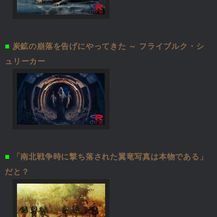
■
炭鉱の崩落を告げにやってきた ～ フライブルク・シ
ュリーカー
■
「南北戦争時に撃ち落された翼竜写真は本物である」
だと？