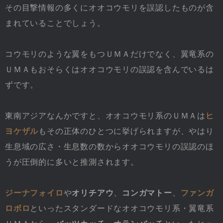
その目撃情報の多くにオオコウモリを誤認したものが含
まれていることでしょう。
コウモリのような翼をもつＵＭＡだけでなく、翼竜系の
ＵＭＡもおそらくはオオコウモリの誤認を含んでいるは
ずです。
東南アジアなんかですと、オオコウモリ系のＵＭＡは
ヒ
ヨケザル
もその正体のひとつに挙げられますが、やはり
生息域の広さ・生息数の数からオオコウモリの誤認のほ
うが圧倒的に多いと推測されます。
ジーナフォイロ
や
オリチアウ
、
コンガマトー
、
ファンガ
ロボロ
といったスタンダードなオオコウモリ系・翼竜系