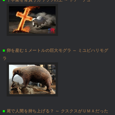
■
卵を産む１メートルの巨大モグラ ～ ミユビハリモグ
ラ
■
尾で人間を持ち上げる？ ～ クスクスがＵＭＡだった