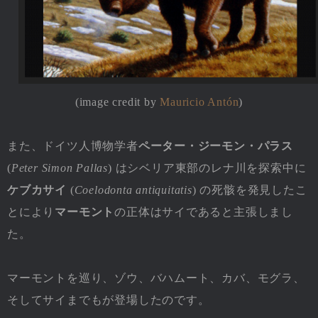
(image credit by
Mauricio Antón
)
また、ドイツ人博物学者
ペーター・ジーモン・パラス
(
Peter Simon Pallas
) はシベリア東部のレナ川を探索中に
ケブカサイ
(
Coelodonta antiquitatis
) の死骸を発見したこ
とにより
マーモント
の正体はサイであると主張しまし
た。
マーモントを巡り、ゾウ、バハムート、カバ、モグラ、
そしてサイまでもが登場したのです。