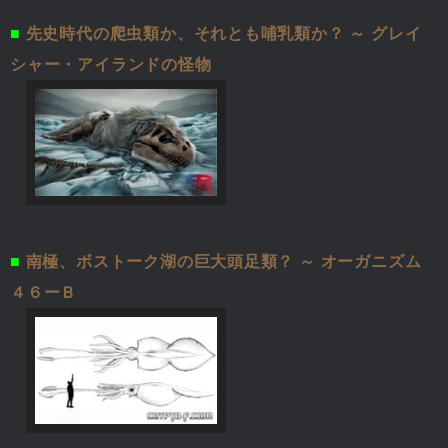
■
先史時代の爬虫類か、それとも哺乳類か？ ～ グレイ
シャー・アイランドの怪物
■
南極、ボストーク湖の巨大頭足類？ ～ オーガニズム
４６ーＢ