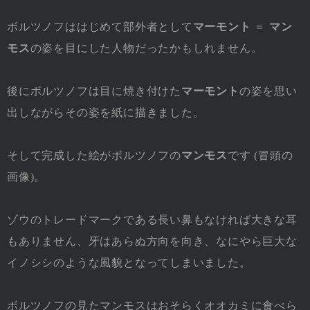
ボルツノフははじめて部外者として
マーモント
＝
マン
モス
の姿を目にした人物だったかもしれません。
後にボルツノフは目に焼き付けた
マーモント
の姿を思い
出しながらその姿を紙に描きました。
そして完成した絵がボルツノフの
マンモス
です (冒頭の
画像)。
ゾウのトレードマークである長い鼻もなければ大きな耳
もありません、牙はあらぬ方向を向き、なにやら巨大な
イノシシのような風貌となってしまいました。
ボルツノフの見たマンモスはおそらくオオカミに食べら