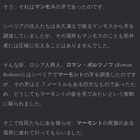
そう、それは
マンモス
の牙であったのです。
シベリアの住人たちは永久凍土で眠るマンモスから牙を
調達していましたが、その場所もマンモスのことも部外
者には正確に伝えることはありませんでした。
そんな折、ロシア人商人、
ロマン・ボルツノフ
(
Roman
Boltunov
) はシベリアで
マーモント
の牙を調達したのです
が、その牙は２.７メートルもある巨大なものであったた
め、どうしてもマーモントの姿を見てみたいという衝動
に駆られました。
そこで住民たちに金を握らせ、
マーモント
の死骸のある
場所に連れて行ってもらいました。