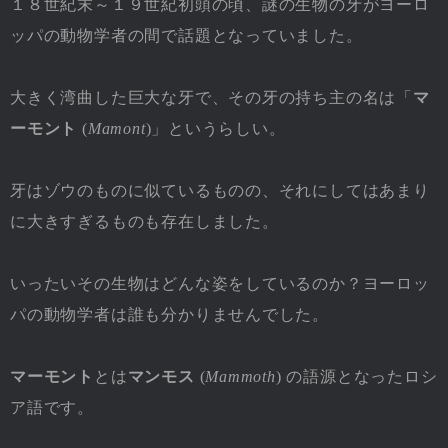
１８世紀末～１９世紀初頭の頃、謎の生物の牙がヨーロ
ッパの動物学者の間で話題となっていました。
大きく湾曲した巨大な牙で、その牙の持ち主の名は「
マ
ーモント
(
Mamont
)」というらしい。
牙はゾウのものに似ているものの、それにしてはあまり
に大きすぎるものも存在しました。
いったいその生物はどんな姿をしているのか？ヨーロッ
パの動物学者は誰も分かりませんでした。
マーモント
とは
マンモス
(
Mammoth
) の語源となったロシ
ア語です。