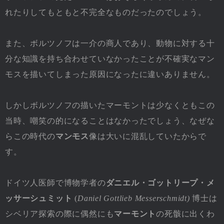
れたりしてもともと不完全なものだったのでしょう。
また、ボルツノフは一介の商人であり、動物に対する十
分な知識を持ち合わせていなかったことが不確実なマン
モスを描いてしまった原因になったに違いありません。
しかしボルツノフの描いたマーモントは少なくともこの
当時、嘲笑の的になることはなかったでしょう、なぜな
らこの時代の
マンモス
像は大いに混乱していたからで
す。
ドイツ人医師で博物学者の
ダニエル・ゴットリープ・メ
ッサーシュミット
(
Daniel Gottlieb Messerschmidt)
博士は
シベリア探索の際に偶然にも
マーモント
の死骸に出くわ