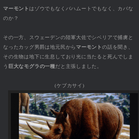
マーモント
はゾウでもなくバハムートでもなく、カバな
のか？
その一方、スウェーデンの陸軍大佐でシベリアで捕虜と
なったカッグ男爵は地元民から
マーモント
の話を聞き、
その生物は地下に生息しており光に当たると死んでしま
う
巨大なモグラの一種
だと主張しました。
(ケブカサイ)