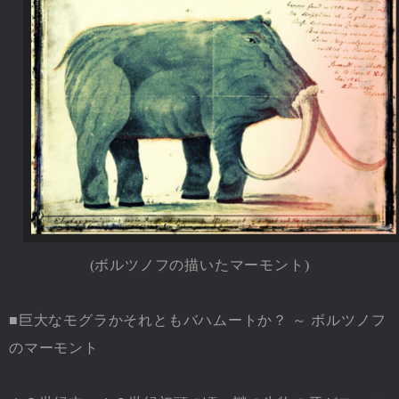
(ボルツノフの描いたマーモント)
■巨大なモグラかそれともバハムートか？ ～ ボルツノフ
のマーモント