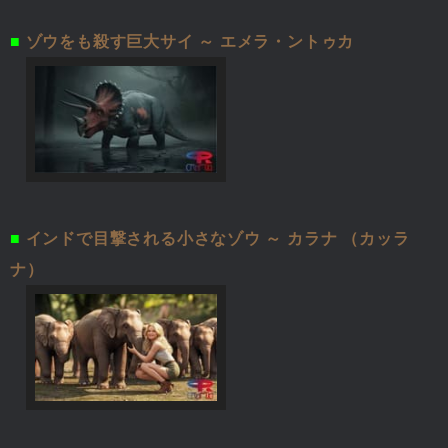
■
ゾウをも殺す巨大サイ ～ エメラ・ントゥカ
■
インドで目撃される小さなゾウ ～ カラナ （カッラ
ナ）