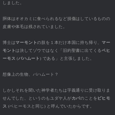
しました。
胴体はオオカミに食べられるなど損傷はしているものの
皮膚や体毛は残されていました。
博士は
マーモント
の肢を１本だけ本国に持ち帰り、
マー
モント
は決してゾウではなく「旧約聖書に出てくる
ベヒ
ーモス
(
バハムート
) である」と主張しました。
想像上の生物、バハムート？
しかしそれを聞いた神学者たちは字義通りに受け取りま
せんでした、というのもユダヤ人が
カバ
のことを
ビヒモ
ス
(ベヒーモスと同じ) と呼んでいたからです。