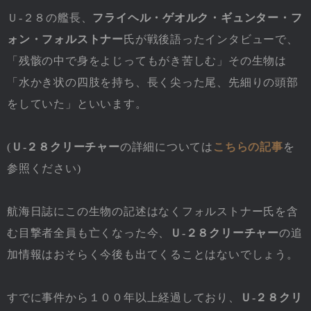
Ｕ-２８の艦長、
フライヘル・ゲオルク・ギュンター・フ
ォン・フォルストナー
氏が戦後語ったインタビューで、
「残骸の中で身をよじってもがき苦しむ」その生物は
「水かき状の四肢を持ち、長く尖った尾、先細りの頭部
をしていた」といいます。
(
Ｕ-２８クリーチャー
の詳細については
こちらの記事
を
参照ください)
航海日誌にこの生物の記述はなくフォルストナー氏を含
む目撃者全員も亡くなった今、
Ｕ-２８クリーチャー
の追
加情報はおそらく今後も出てくることはないでしょう。
すでに事件から１００年以上経過しており、
Ｕ-２８クリ