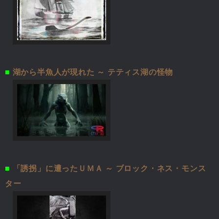
■
湖から半魚人が現れた ～ テティス湖の怪物
■
「誘拐」に遭ったＵＭＡ ～ ブロック・ネス・モンス
ター