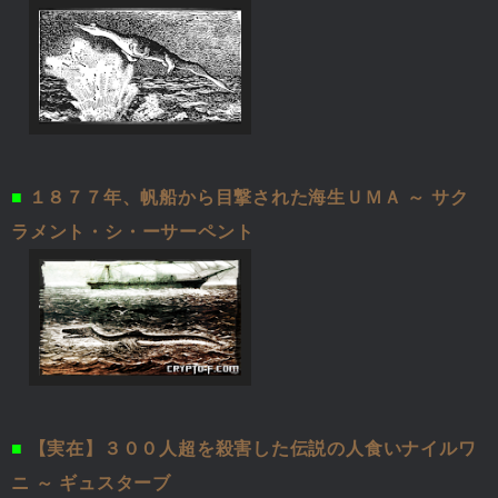
■
１８７７年、帆船から目撃された海生ＵＭＡ ～ サク
ラメント・シ・ーサーペント
■
【実在】３００人超を殺害した伝説の人食いナイルワ
ニ ～ ギュスターブ