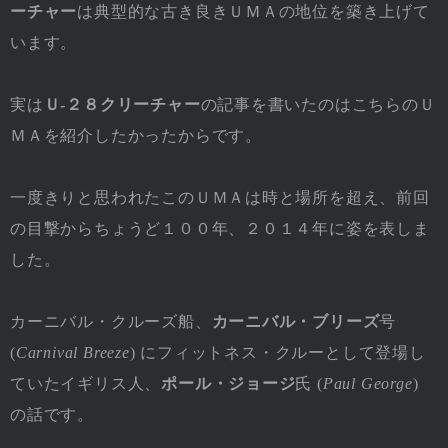
ーチャー
は典型的な古き良きＵＭＡの地位を築き上げて
います。
実は
Ｕ-２８クリーチャー
の記事を書いたのはこちらのＵ
ＭＡを紹介したかったからです。
一度きりと思われたこのＵＭＡは時と場所を超え、前回
の目撃からちょうど１００年、２０１４年に姿を表しま
した。
カーニバル・クルーズ船、
カーニバル・ブリーズ
号
(
Carnival Breeze
) にフィットネス・クルーとして登場し
ていたイギリス人、
ポール・ジョージ
氏 (
Paul George
)
の話です。