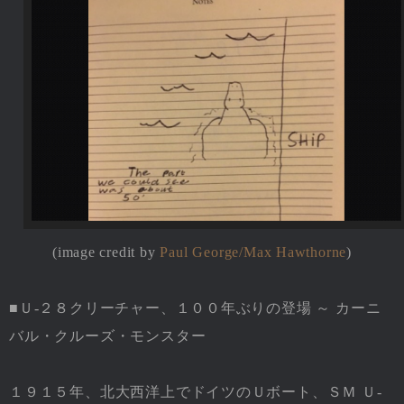
(image credit by
Paul George/
Max Hawthorne
)
■Ｕ-２８クリーチャー、１００年ぶりの登場 ～ カーニ
バル・クルーズ・モンスター
１９１５年、北大西洋上でドイツのＵボート、ＳＭ Ｕ-