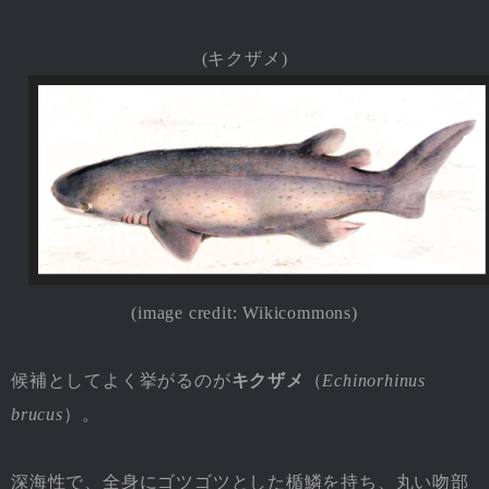
(キクザメ)
(image credit: Wikicommons)
候補としてよく挙がるのが
キクザメ
（
Echinorhinus
brucus
）。
深海性で、全身にゴツゴツとした楯鱗を持ち、丸い吻部