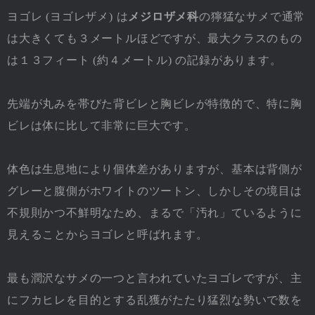
ヨゴレ (ヨゴレザメ) は
メジロザメ科
の獰猛なサメで通常
は大きくても３メートルほどですが、最大クラスのもの
は１３フィート (約４メートル) の記録があります。
先端が丸みを帯びた背ビレと胸ビレが特徴的で、特に胸
ビレは体に比して非常に巨大です。
体色は生息地により個体差がありますが、基本は背側が
グレーと腹側がホワイトのツートン、しかしその境目は
不規則かつ不鮮明なため、まるで「汚れ」ているように
見えることからヨゴレと呼ばれます。
最も潤沢なサメの一つと言われていたヨゴレですが、主
にフカヒレを目的とする乱獲がたたり猛烈な勢いで数を