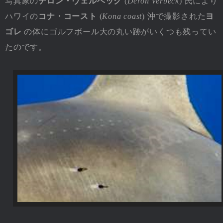
写真家の
デロン・ヴェルベック
(
Deron Verbeck
) 氏により
ハワイの
コナ・コースト
(
Kona coast
) 沖で撮影された
ヨ
ゴレ
の体にゴルフボール大の丸い跡がいくつも残ってい
たのです。