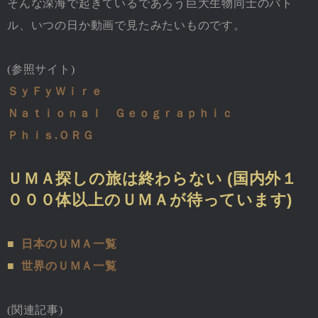
そんな深海で起きているであろう巨大生物同士のバト
ル、いつの日か動画で見たみたいものです。
(参照サイト)
ＳｙＦｙＷｉｒｅ
Ｎａｔｉｏｎａｌ Ｇｅｏｇｒａｐｈｉｃ
Ｐｈｉｓ.ＯＲＧ
ＵＭＡ探しの旅は終わらない (国内外１
０００体以上のＵＭＡが待っています)
■
日本のＵＭＡ一覧
■
世界のＵＭＡ一覧
(関連記事)