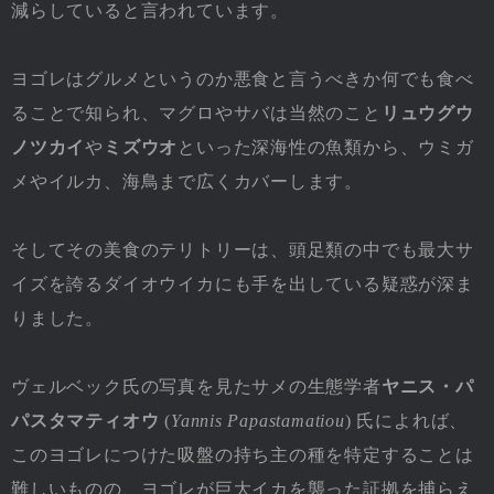
減らしていると言われています。
ヨゴレはグルメというのか悪食と言うべきか何でも食べ
ることで知られ、マグロやサバは当然のこと
リュウグウ
ノツカイ
や
ミズウオ
といった深海性の魚類から、ウミガ
メやイルカ、海鳥まで広くカバーします。
そしてその美食のテリトリーは、頭足類の中でも最大サ
イズを誇るダイオウイカにも手を出している疑惑が深ま
りました。
ヴェルベック氏の写真を見たサメの生態学者
ヤニス・パ
パスタマティオウ
(
Yannis Papastamatiou
) 氏によれば、
このヨゴレにつけた吸盤の持ち主の種を特定することは
難しいものの、ヨゴレが巨大イカを襲った証拠を捕らえ