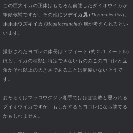
この巨大イカの正体はもちろん前述したダイオウイカが
筆頭候補ですが、その他に
ソデイカ属
(
Thysanoteuthis
)、
ホホホウズキイカ
(
Megalocranchia
) 属が考えられるとい
います。
撮影されたヨゴレの体長は７フィート (約２.１メートル)
ほど、イカの種類は特定できないもののこのヨゴレと互
角かそれ以上の大きさであることは間違いないそうで
す。
おそらくはマッコウクジラ相手ではほぼ全敗と思われる
ダイオウイカですが、もしかするとヨゴレになら勝てる
かもしれません。