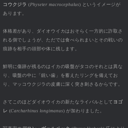
コウクジラ
(
Physeter macrocephalus
) というイメージが
あります。
体格差があり、ダイオウイカはおそらく一方的に詐取さ
れる側でしょうが、ただでは食べられまいとその戦いの
痕跡を相手の頭部や体に残します。
鮮明に傷跡が残るのはイカの吸盤がタコのそれとは異な
り、吸盤の中に「鋭い歯」を蓄えたリングを備えてお
り、マッコウクジラの皮膚に深く突き刺さるからです。
さてこのほどダイオウイカの新たなライバルとして
ヨゴ
レ
(
Carcharhinus longimanus
) が加わりました。