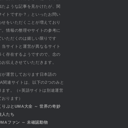
似たような記事を見かけたが、関
サイトですか？」といったお問い
わせをいただくことが増えており
す。情報の整理やサイトの参考に
ていただくのは嬉しい限りです
、当サイトと運営が異なるサイト
多く存在するようですので、念の
めお伝えさせていただきます。
方が運営しております日本語の
MA関連サイトは、以下の2つのみと
ります。（※英語サイトは別途運営
ております）
くりぷとUMA大全 ～ 世界の奇妙
住人たち
UMAファン ～ 未確認動物