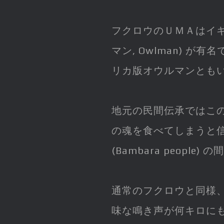
フクロウのＵＭＡはイ
マン, Owlman) 
リカ版オウルマンとも
地元の民間伝承ではこ
の魂を食べてしまうと
(Bambara peop
通常のフクロウと同様
味な鳴き声が何キロに