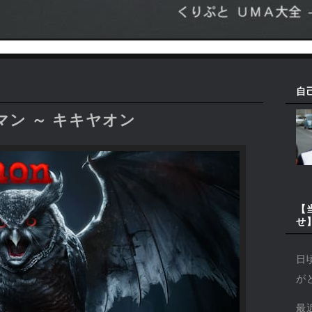
自
ン ～ キキヤオン
【
せ
日
が
最