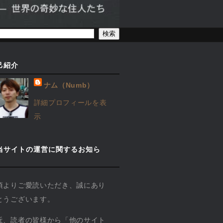
己紹介
ナム（Numb）
詳細プロフィールを表
示
当サイトの運営に関するお知ら
】
頃よりご愛読いただき、誠にあり
とうございます。
近、読者の皆様から「他のサイト