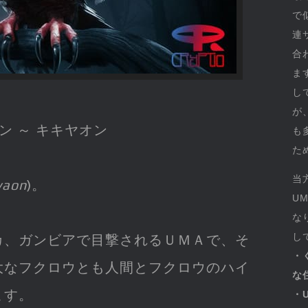
で
連
合
ま
し
が
ン ～ キキヤオン
も
た
当
yaon
)。
U
な
し
カ、ガンビアで目撃されるＵＭＡで、そ
・
大なフクロウとも人間とフクロウのハイ
な
ます。
・