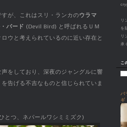
cr
ですが、これはスリ・ランカの
ウラマ
リ
ル・バード
(Devil Bird) と呼ばれるＵＭ
を
リ
クロウと考えられているのに近い存在と
承
こ
な声をしており、深夜のジャングルに響
」を告げる不吉なものと信じられていま
バ
ギ
ひとつ、ネパールワシミミズク)