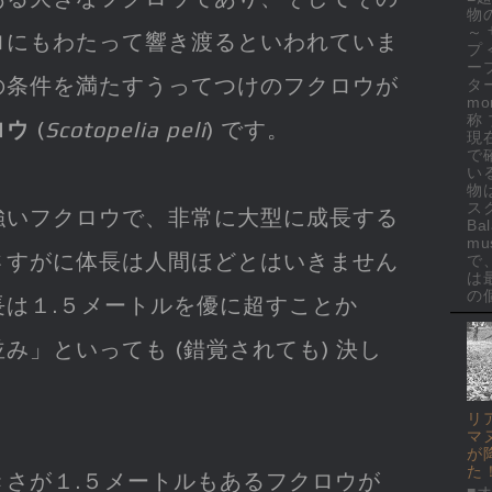
物
～
ロにもわたって響き渡るといわれていま
プ
ー
の条件を満たすうってつけのフクロウが
ター
mo
称
ロウ
(
Scotopelia peli
) です。
現
で
い
物
ス
強いフクロウで、非常に大型に成長する
Ba
mus
さすがに体長は人間ほどとはいきません
で
は
の個
は１.５メートルを優に超すことか
み」といっても (錯覚されても) 決し
。
リ
マ
が
た
さが１.５メートルもあるフクロウが
■