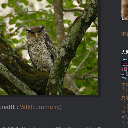
不
人
ず
う
と
恐
ノ
credit :
Wikicommons
)
（
ロ
■恐
ィ
ド