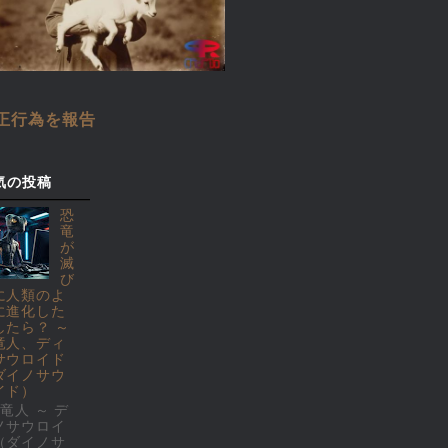
正行為を報告
気の投稿
恐
竜
が
滅
び
に人類のよ
に進化した
したら？ ～
竜人、ディ
サウロイド
ダイノサウ
イド）
竜人 ～ デ
ノサウロイ
（ダイノサ