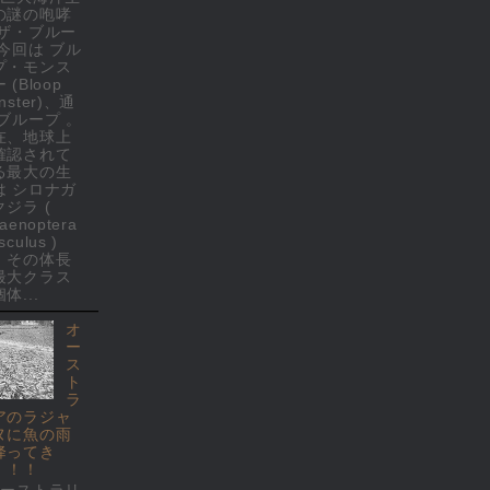
の謎の咆哮
 ザ・ブルー
 今回は ブル
プ・モンス
 (Bloop
nster)、通
 ブループ 。
在、地球上
確認されて
る最大の生
は シロナガ
クジラ (
laenoptera
culus )
、その体長
最大クラス
体...
オ
ー
ス
ト
ラ
アのラジャ
ヌに魚の雨
降ってき
！！！
オーストラリ