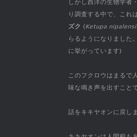
しかし西洋の生物学者
り調査する中で、これ
ズク
(
Ketupa nipalensi
らるようになりました
に挙がっています)
このフクロウはまるで
味な鳴き声を出すこと
話をキキヤオンに戻し
キキヤオンは人間程も