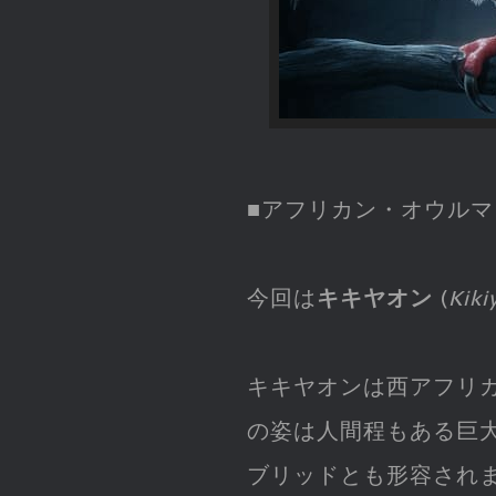
■アフリカン・オウルマ
今回は
キキヤオン
(
Kiki
キキヤオンは西アフリ
の姿は人間程もある巨
ブリッドとも形容され