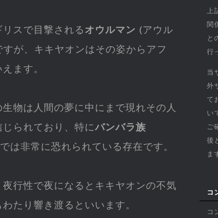
上
関
ギリスで目撃される
オウルマン
(アウル
と
が有名ですが、キキヤオンはその姿からアフ
行
いえます。
当
外
て
の生物は人間の夢に中にまで現れその人
い
信じられており、特に
バンバラ族
ご
後
le) の間では非常に恐れられている存在です。
ま
、夜行性で夜になるとキキヤオンの不気
コ
もわたり響き渡るといいます。
コ