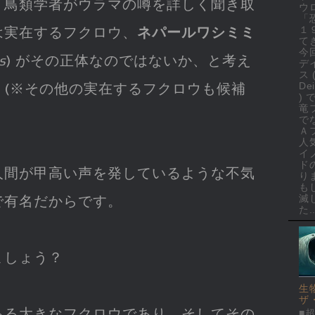
・鳥類学者がウラマの噂を詳しく聞き取
ウ
「
１
は実在するフクロウ、
ネパールワシミミ
て
今
s
) がその正体なのではないか、と考え
デ
ス 
Dei
。(※その他の実在するフクロウも候補
)
竜
で
Ａ
人
イ
ド
人間が甲高い声を発しているような不気
り
も
滅
で有名だからです。
た..
ましょう？
生
ザ
ある大きなフクロウであり、そしてその
■