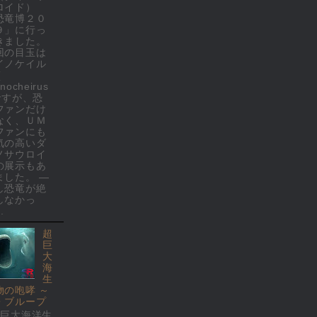
ロイド）
恐竜博２０
９」に行っ
きました。
回の目玉は
イノケイル
(
nocheirus
 ですが、恐
ファンだけ
なく、ＵＭ
ファンにも
気の高いダ
ノサウロイ
の展示もあ
ました。 ―
し恐竜が絶
しなかっ
.
超
巨
大
海
生
物の咆哮 ～
・ブループ
超巨大海洋生