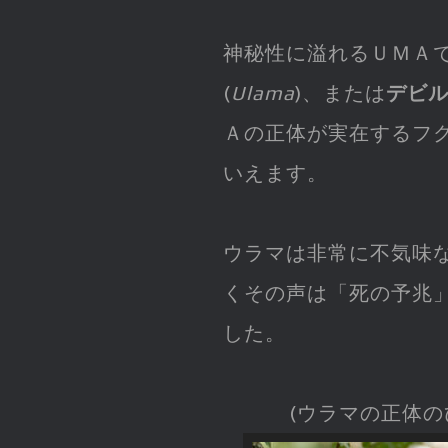
神秘性に溢れるＵＭＡ
(
Ulama
)、または
デビ
Ａの正体が実在するフ
いえます。
ウラマは非常に不気味
くその声は「死の予兆
した。
(ウラマの正体の