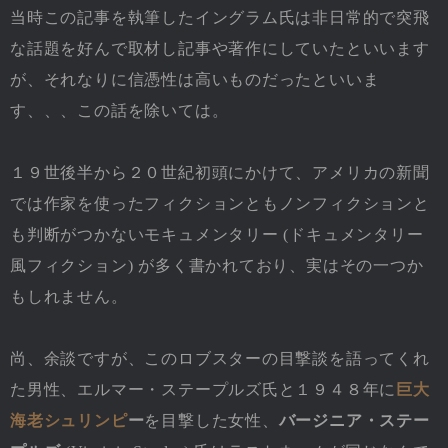
当時この記事を執筆したイングラム氏は非日常的で突飛
な話題を好んで取材し記事や著作にしていたといいます
が、それなりに信憑性は高いものだったといいま
す、、、この話を除いては。
１９世後半から２０世紀初頭にかけて、アメリカの新聞
では作家を使ったフィクションともノンフィクションと
も判断がつかないモキュメンタリー (ドキュメンタリー
風フィクション) が多く書かれており、実はその一つか
もしれません。
尚、余談ですが、このロブスターの目撃談を語ってくれ
た男性、エルマー・ステープルズ氏と１９４８年に
巨大
海老シュリンピ
ー
を目撃した女性、
バージニア・ステー