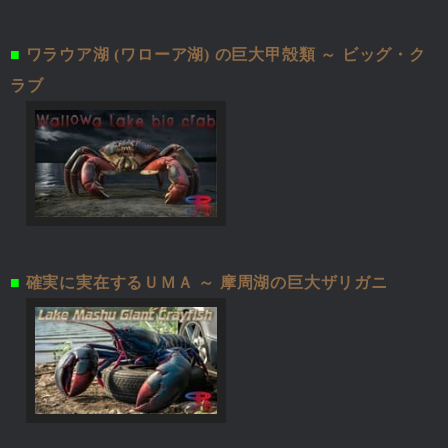
■
ワラウア湖 (ワローア湖) の巨大甲殻類 ～ ビッグ・ク
ラブ
■
確実に実在するＵＭＡ ～ 摩周湖の巨大ザリガニ