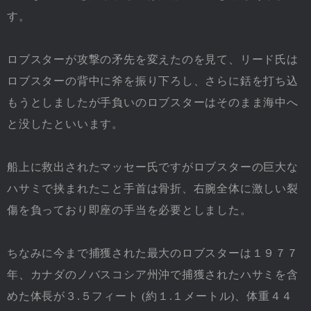
す。
ロブスターが攻撃の矛先を変えたのを見て、リード氏は
ロブスターの背中に斧を振り下ろし、さらに銛を打ち込
もうとしましたが手負いのロブスターはそのまま海中へ
と没したといいます。
船上に救出されたマッセー氏ですがロブスターの巨大な
ハサミで挟まれたこと手首は骨折、右腕全体に激しい裂
傷を負っており即座の手当を必要としました。
ちなみに今まで捕獲された最大のロブスターは１９７７
年、カナダのノバスコシア州沖で捕獲されたハサミを含
めた体長が３.５フィート (約１.１メートル)、体重４４