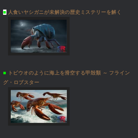
■
人食いヤシガニが未解決の歴史ミステリーを解く
■
トビウオのように海上を滑空する甲殻類 ～ フライン
グ・ロブスター