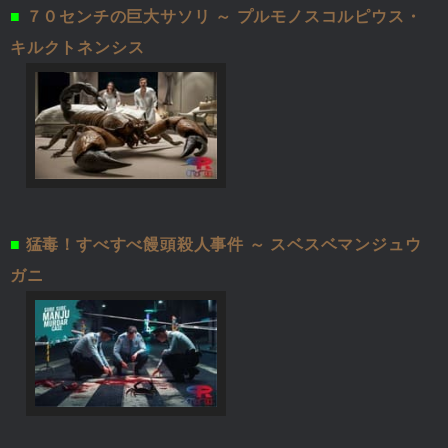
■
７０センチの巨大サソリ ～ プルモノスコルピウス・
キルクトネンシス
■
猛毒！すべすべ饅頭殺人事件 ～ スベスベマンジュウ
ガニ