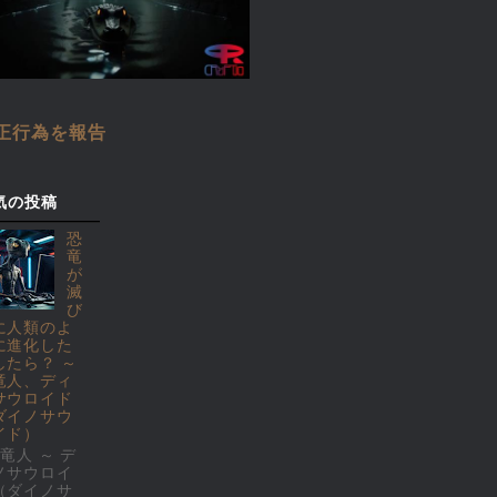
正行為を報告
気の投稿
恐
竜
が
滅
び
に人類のよ
に進化した
したら？ ～
竜人、ディ
サウロイド
ダイノサウ
イド）
竜人 ～ デ
ノサウロイ
（ダイノサ