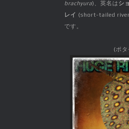
brachyura
)、英名は
シ
レイ
(short-tailed 
です。
(ポ