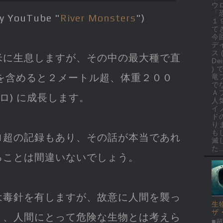
ウ
「
by YouTube "
River Monsters
")
１
て
今
デ
ス 
米に生息しますが、その中の最大種で直
Dei
)
を含めると２メートル超、体重２００
竜
で
Ａ
ロ) に成長します。
人
イ
ド
り
も
ロ超の記録もあり、その話が本当であれ
滅
た..
ることは間違いないでしょう。
は毒針を有しますが、故意に人間を襲っ
生
ザ
く、人間にとって危険な生物とは考えら
■