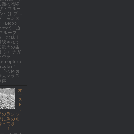
の謎の咆哮
 ザ・ブルー
 今回は ブル
プ・モンス
 (Bloop
nster)、通
 ブループ 。
在、地球上
確認されて
る最大の生
は シロナガ
クジラ (
laenoptera
culus )
、その体長
最大クラス
体...
オ
ー
ス
ト
ラ
アのラジャ
ヌに魚の雨
降ってき
！！！
オーストラリ