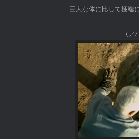
巨大な体に比して極端
(ア