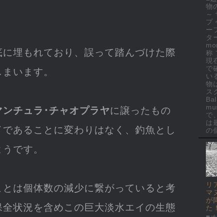
物
～
プ
ー
ター
mo
底に埋もれており、誤って踏んづけた際
称
現
で
しまいます。
い
物
ス
Ba
mus
マンチュラ･チャオプラヤ
に譲ったもの
で
は
イであることに変わりはなく、釣魚とし
の個
ようです。
リ
ことは個体数の減少に繋がっていると考
マ
が
保全状況を含めこの巨大淡水エイの生態
た
■