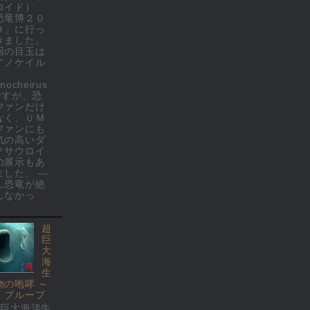
ロイド）
恐竜博２０
９」に行っ
きました。
回の目玉は
イノケイル
(
nocheirus
 ですが、恐
ファンだけ
なく、ＵＭ
ファンにも
気の高いダ
ノサウロイ
の展示もあ
ました。 ―
し恐竜が絶
しなかっ
.
超
巨
大
海
生
物の咆哮 ～
・ブループ
超巨大海洋生