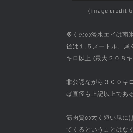
(image credit 
多くのの淡水エイは南
径は１.５メートル、尾
キロ以上 (最大２０８キ
非公認ながら３００キ
ば直径も上記以上であ
筋肉質の太く短い尾に
てくるということはな