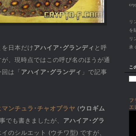
cr
リ
を
リ
とを日本だけ
アハイア･グランディ
と呼
承
すが、現時点ではこの呼び名のほうが通
こ
今回は「
アハイア･グランディ
」で記事
フ
エ
ヒマンチュラ･チャオプラヤ
(
ウロギム
記事でも書きましたが、
アハイア･グラ
イのシルエット (ウチワ型) ですが、