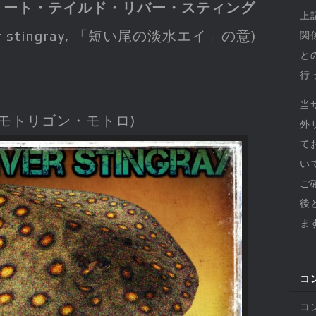
ョート・テイルド・リバー・スティング
上
river stingray, 「短い尾の淡水エイ」の意)
関
と
行
当
タモトリゴン・モトロ)
外
て
い
ご
後
ま
コ
コ