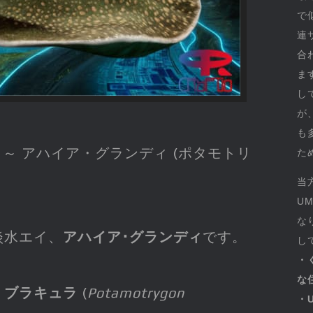
で
連
合
ま
し
が
も
 ～ アハイア・グランディ (ポタモトリ
た
当
U
な
淡水エイ、
アハイア･グランディ
です。
し
・
な
・ブラキュラ
(
Potamotrygon
・