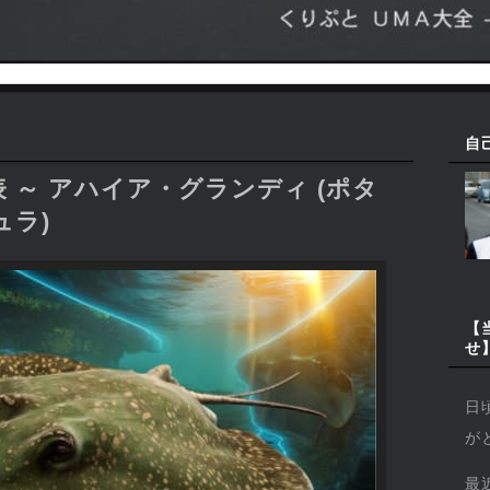
自
 ～ アハイア・グランディ (ポタ
ュラ)
【
せ
日
が
最