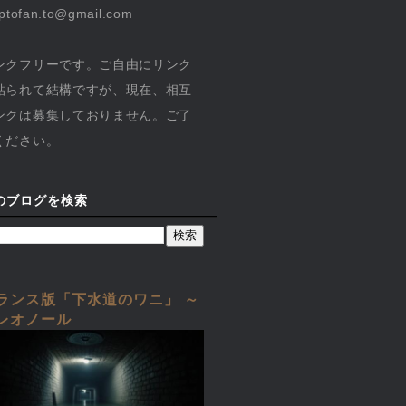
yptofan.to@gmail.com
ンクフリーです。ご自由にリンク
貼られて結構ですが、現在、相互
ンクは募集しておりません。ご了
ください。
のブログを検索
ランス版「下水道のワニ」 ～
レオノール