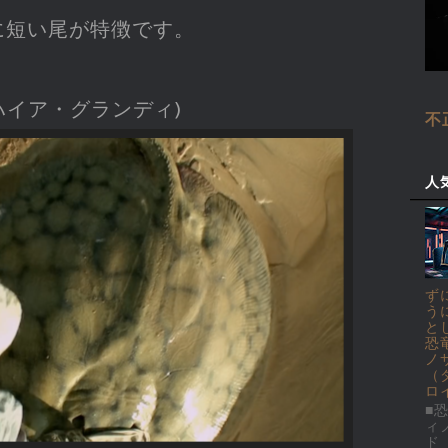
に短い尾が特徴です。
ハイア・グランディ)
不
人
ず
う
と
恐
ノ
（
ロ
■恐
ィ
ド