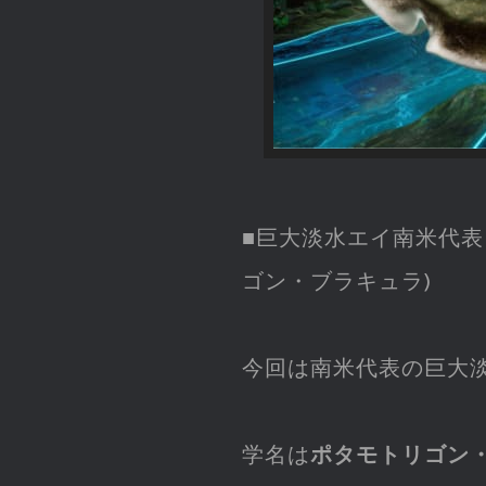
■巨大淡水エイ南米代表
ゴン・ブラキュラ)
今回は南米代表の巨大
学名は
ポタモトリゴン