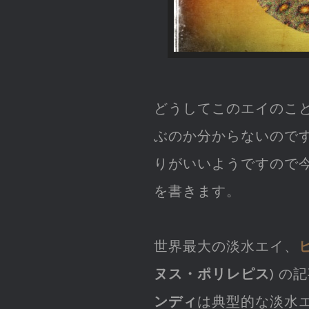
どうしてこのエイのこ
ぶのか分からないので
りがいいようですので
を書きます。
世界最大の淡水エイ、
ヌス・ポリレピス
) の
ンディ
は典型的な淡水エ