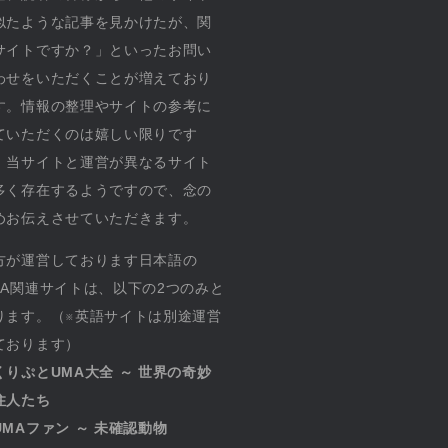
似たような記事を見かけたが、関
サイトですか？」といったお問い
わせをいただくことが増えており
す。情報の整理やサイトの参考に
ていただくのは嬉しい限りです
、当サイトと運営が異なるサイト
多く存在するようですので、念の
めお伝えさせていただきます。
方が運営しております日本語の
MA関連サイトは、以下の2つのみと
ります。（※英語サイトは別途運営
ております）
くりぷとUMA大全 ～ 世界の奇妙
住人たち
UMAファン ～ 未確認動物