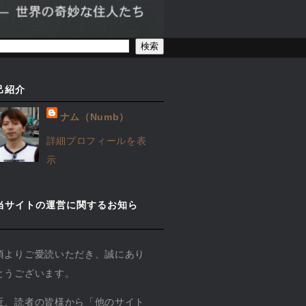
己紹介
ナム（Numb）
詳細プロフィールを表
示
当サイトの運営に関するお知ら
】
頃よりご愛読いただき、誠にあり
とうございます。
近、読者の皆様から「他のサイト