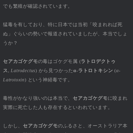
でも繁殖が確認されています。
猛毒を有しており、特に日本では当初「咬まれれば死
ぬ」ぐらいの勢いで報道されていましたが、本当でしょ
うか？
セアカゴケグモ
の毒はゴケグモ属 (
ラトロデクトゥ
ス
,
Latrodectus
) から見つかった
α-ラトロトキシン
(
α-
Latrotoxin
) という神経毒です。
毒性がかなり強いのは本当で、
セアカゴケグモ
に咬まれ
実際に死亡した人も存在するといわれています。
しかし、
セアカゴケグモ
のふるさと、オーストラリア本