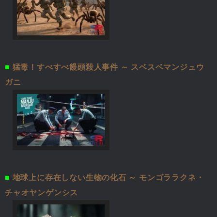
■
猛毒！すべすべ饅頭殺人事件 ～ スベスベマンジュウ
ガニ
■
地球上に存在しない生物の化石 ～ モンゴララクネ・
チャオヤンゲンシス