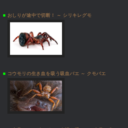
■
おしりが途中で切断！ ～ シリキレグモ
■
コウモリの生き血を吸う吸血バエ ～ クモバエ