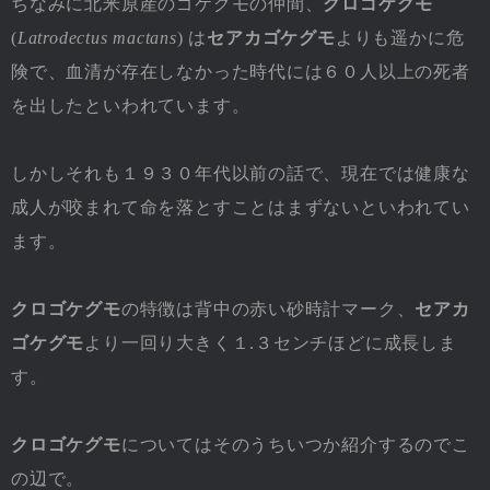
ちなみに北米原産のゴケグモの仲間、
クロゴケグモ
(
Latrodectus mactans
) は
セアカゴケグモ
よりも遥かに危
険で、血清が存在しなかった時代には６０人以上の死者
を出したといわれています。
しかしそれも１９３０年代以前の話で、現在では健康な
成人が咬まれて命を落とすことはまずないといわれてい
ます。
クロゴケグモ
の特徴は背中の赤い砂時計マーク、
セアカ
ゴケグモ
より一回り大きく１.３センチほどに成長しま
す。
クロゴケグモ
についてはそのうちいつか紹介するのでこ
の辺で。