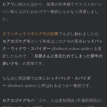
ヒアリ
に続けとばかり、猛毒の外来種でマスコミがバン
バン取り上げたおかげで一般的にもかなり浸透しまし
た。
タランチュラコモリグモの記事
でも少し触れましたが、
セアカゴケグモ
という和名はこのクモの英名
レッドバッ
ク・ウィドウ・スパイダー
(
Redback widow spider
) を直
訳したもので、「
旦那さんに先立たれてしまった
背中の
赤い
クモ
」の意味です。
ちなみに英語圏では単に
レッドバック・スパイダ
ー
(
Redback spider
) と呼ばれるほうが一般的です。
セアカゴケグモ
の「ゴケ」とは差別用語 (不適切用語)に