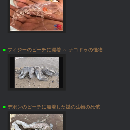
■
フィジーのビーチに漂着 ～ ナコドゥの怪物
■
デボンのビーチに漂着した謎の生物の死骸