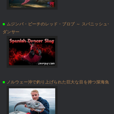
■
ムジンバ・ビーチのレッド・ブロブ ～ スパニッシュ･
ダンサー
■
ノルウェー沖で釣り上げられた巨大な目を持つ深海魚