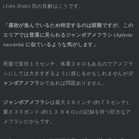
(
John Hyde
) 氏の見解はこうです。
「腐敗が進んでいるため特定するのは困難ですが、この
エリアでは普通に見られるジャンボアメフラシ (
Aplysia
vaccaria
) に似ているような気がします」
死骸で直径１５センチ、体重３キロもあるのでアメフラ
シにしては大きすぎるように感じるかもしれませんが
ジ
ャンボアメフラシ
であれば問題ありません。
ジャンボアメフラシ
は最大２９インチ (約７５センチ)、
重さ３０ポンド (約１３.６キロ) の記録を持つ巨大なア
メフラシだからです。