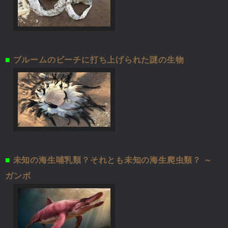
■
ブルームのビーチに打ち上げられた謎の生物
■
未知の海生哺乳類？それとも未知の海生爬虫類？ ～
ガンボ