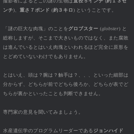
撮影者によるとこの謎の生物は
直径５インチ
(
約１３セ
ンチ
)、
重さ７ポンド
(
約３キロ
) ということです。
「謎の巨大な肉塊」のことを
グロブスター
(
globster
) と
総称しますが、そこまで大きいものではなく、また腐敗
は進んでいるとはいえ肉塊といわれるほど完全に原形を
とどめていないわけでもありません。
とはいえ、頭は？腕は？触手は？、、、といった細部は
分からず、どちらが前でどちら後ろか、どちらが表でど
ちらが裏かといったことも判断できません。
専門家の意見を聞いてみましょう。
水産遺伝学のプログラムリーダーである
ジョンハイド