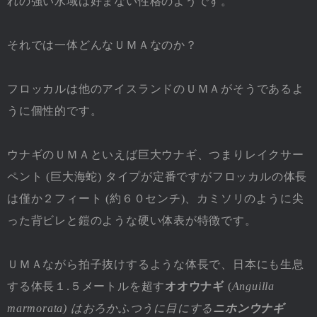
れの強い水域は好まない性格のようです。
それでは一体どんなＵＭＡなのか？
フロッカルは他のアイスランドのＵＭＡがそうであるよ
うに個性的です。
ウナギのＵＭＡといえば巨大ウナギ、つまりレイクサー
ペント (巨大海蛇) タイプが定番ですがフロッカルの体長
は僅か２フィート (約６０センチ)、カミソリのように尖
った背ビレと鎧のような硬い体表が特徴です。
ＵＭＡながら拍子抜けするような体長で、日本にも生息
する体長１.５メートルを超す
オオウナギ
(
Anguilla
marmorata) はおろかふつうに目にする
ニホンウナギ