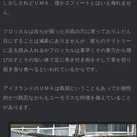
しかしされどＵＭＡ、僅か２フィートとはいえ侮れませ
ん。
フロッカルは自らが掘った川底の穴に潜っておりふだん
目にすることは滅多にありませんが、彼らのテリトリー
に足を踏み入れるやフロッカルは素早くその巣穴から飛
び出すとその短い体で足に巻き付き肉をそして骨を切り
裂き貪り食べるといわれているからです。
アイスランドのＵＭＡは島国ということもあってか個性
的かつ残忍ながらもユーモラスな特徴を備えていること
があります。