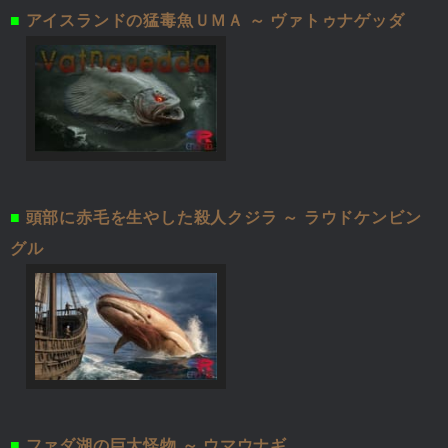
■
アイスランドの猛毒魚ＵＭＡ ～ ヴァトゥナゲッダ
■
頭部に赤毛を生やした殺人クジラ ～ ラウドケンビン
グル
■
ファダ湖の巨大怪物 ～ ウマウナギ