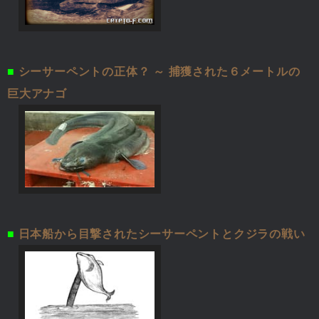
■
シーサーペントの正体？ ～ 捕獲された６メートルの
巨大アナゴ
■
日本船から目撃されたシーサーペントとクジラの戦い