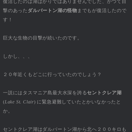
復活したのは湖ばかりではありませんでした、かつて目
撃のあった
ダルバートン湖の怪物
までもが復活したので
す！
巨大な生物の目撃が続いたのです。
しかし、、、
２０年近くもどこに行っていたのでしょう？
一説にはタスマニア島最大水深を誇る
セントクレア湖
(
Lake St. Clair
) に緊急避難していたとかいなかったと
か。
セントクレア湖はダルバートン湖から北へ２００キロも