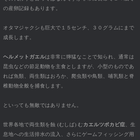
の産卵記録もあります。
オタマジャクシも巨大で１５センチ、３０グラムにまで
成長します。
ヘルメットガエル
は非常に獰猛なことで知られ、通常は
昆虫などの節足動物を主食としますが、小型のものであ
れば魚類、両生類はおろか、爬虫類や鳥類、哺乳類と脊
椎動物全般を捕食します。
といっても無敵ではありません。
世界各地で両生類を蝕 (むしば) む
カエルツボカビ症
、生
息地への生活排水の流入、さらにゲームフィッシング用