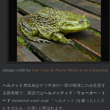
(image credit by
José Grau de Puerto Montt at en.wikipedia
)
ヘルメットガエル
はチリ中央の一部の地域にのみ生息す
る固有種で、英語では
ヘルメッティド・ウォーター・ト
ード
(
helmeted water toad
「ヘルメット (を被った) ミズ
ヒキガエル」の意) と呼ばれます。