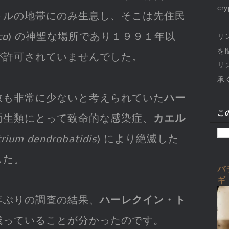
cr
トルの地帯にのみ生息し、そこは先住民
co
) の神聖な場所であり１９９１年以
リ
を
が許可されていませんでした。
リ
承
数も非常に少ないと考えられていた
ハー
こ
両生類にとって致命的な感染症、
カエル
rium dendrobatidis
) により絶滅した
した。
バ
ギ
年ぶりの調査の結果、
ハーレクイン・ト
残っていることが分かったのです。