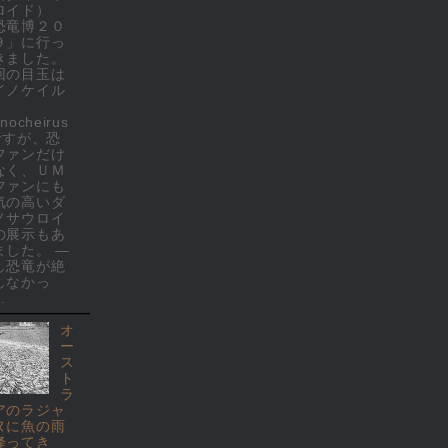
ロイド）
恐竜博２０
９」に行っ
きました。
回の目玉は
イノケイル
(
nocheirus
 ですが、恐
ファンだけ
なく、ＵＭ
ファンにも
気の高いダ
ノサウロイ
の展示もあ
ました。 ―
し恐竜が絶
しなかっ
.
オ
ー
ス
ト
ラ
アのラジャ
ヌに魚の雨
降ってき