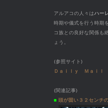
アルアコの人々は
ハー
時期や儀式を行う時期
コ族との良好な関係も
ょう。
(参照サイト)
Ｄａｉｌｙ Ｍａｉｌ
(関連記事)
■
頭が固い３２センチの