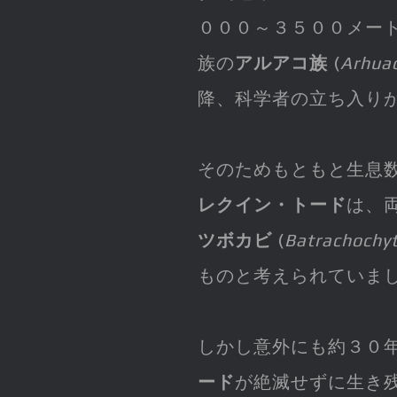
０００～３５００メー
族の
アルアコ族
(
Arhua
降、科学者の立ち入り
そのためもともと生息
レクイン・トード
は、
ツボカビ
(
Batrachochyt
ものと考えられていま
しかし意外にも約３０
ード
が絶滅せずに生き