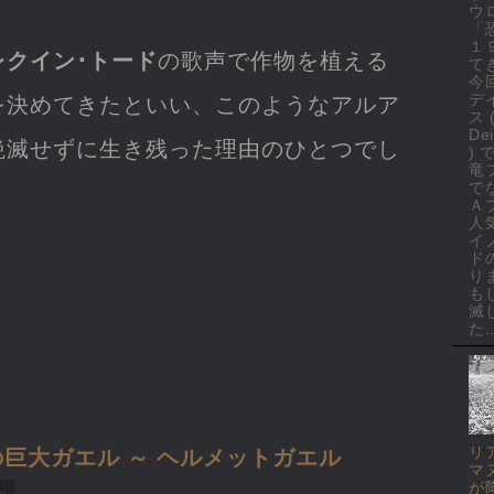
ウ
「
１
レクイン･トード
の歌声で作物を植える
て
今
デ
を決めてきたといい、このようなアルア
ス 
Dei
絶滅せずに生き残った理由のひとつでし
)
竜
で
Ａ
人
イ
ド
り
も
滅
た..
リ
巨大ガエル ～ ヘルメットガエル
マ
が