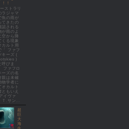
！！！
オーストラリ
のラジャマ
で魚の雨が
ってきたの
確認される
物が雨のよ
に空から降
てくる現象
オカルト用
で「 ファフ
ツキーズ (
rotskies )
と呼びま
。 ファフロ
キーズの名
け親は未確
動物学者に
てオカルト
者ともいえ
 アイヴァ
Ｔ.サン...
超
巨
大
海
生