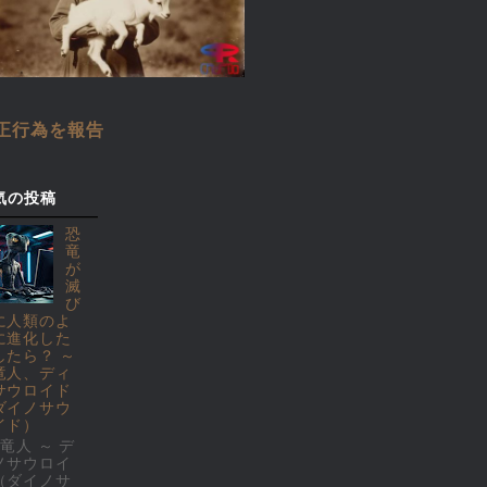
正行為を報告
気の投稿
恐
竜
が
滅
び
に人類のよ
に進化した
したら？ ～
竜人、ディ
サウロイド
ダイノサウ
イド）
竜人 ～ デ
ノサウロイ
（ダイノサ