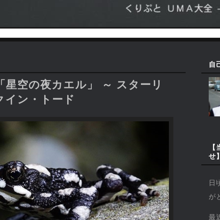
自
星空の夜カエル」 ～ スターリ
クイン・トード
【
せ
日
が
最