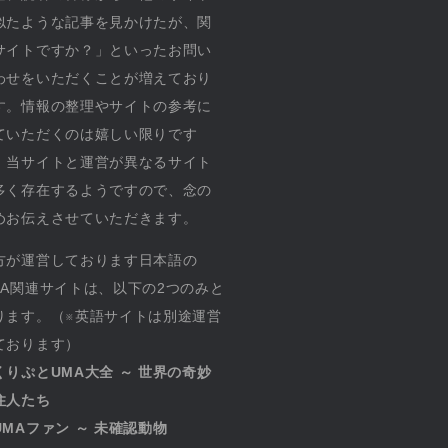
似たような記事を見かけたが、関
サイトですか？」といったお問い
わせをいただくことが増えており
す。情報の整理やサイトの参考に
ていただくのは嬉しい限りです
、当サイトと運営が異なるサイト
多く存在するようですので、念の
めお伝えさせていただきます。
方が運営しております日本語の
MA関連サイトは、以下の2つのみと
ります。（※英語サイトは別途運営
ております）
くりぷとUMA大全 ～ 世界の奇妙
住人たち
UMAファン ～ 未確認動物