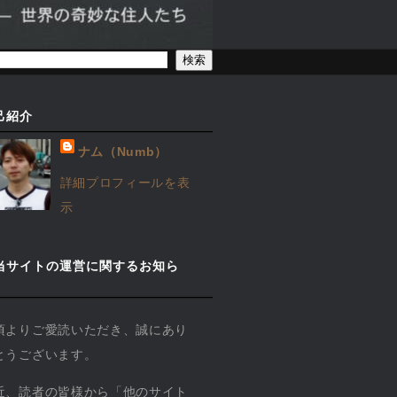
己紹介
ナム（Numb）
詳細プロフィールを表
示
当サイトの運営に関するお知ら
】
頃よりご愛読いただき、誠にあり
とうございます。
近、読者の皆様から「他のサイト