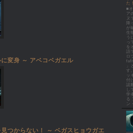
た
■
ア
ヌ
降
が
生
う
っ
を
語
ロ
に変身 ～ アベコベガエル
faf
」
す
ッ
付
認
し
学
る
ン・
見つからない！ ～ ベガスヒョウガエ