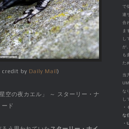
で
連
合
ま
し
が
も
た
 credit by
Daily Mail
)
当
U
な
星空の夜カエル」 ～ スターリー・ナ
し
トード
・
な
・
だろう思われていた
スターリー・ナイ