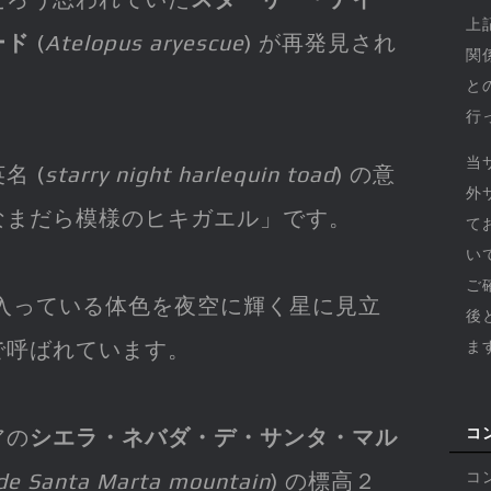
上
ード
(
Atelopus aryescue
) が再発見され
関
と
行
当
名 (
starry night harlequin toad
) の意
外
なまだら模様のヒキガエル」です。
て
い
ご
 が入っている体色を夜空に輝く星に見立
後
で呼ばれています。
ま
アの
シエラ・ネバダ・デ・サンタ・マル
コ
 de Santa Marta mountain
) の標高２
コ