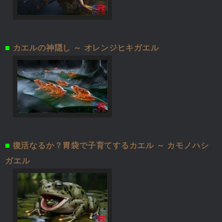
■
カエルの神隠し ～ オレンジヒキガエル
■
復活なるか？胃袋で子育てするカエル ～ カモノハシ
ガエル