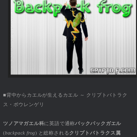
■背中からカエルが生えるカエル ～ クリプトバトラク
ス・ボウレンゲリ
ツノアマガエル科
に英語で通称
バックパックガエル
(
backpack frog
) と総称される
クリプトバトラクス属