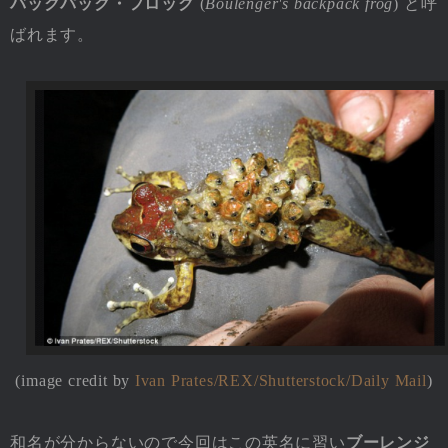
バックパック・フロッグ
(
Boulenger's backpack frog
) と呼
ばれます。
(image credit by
Ivan Prates/REX/Shutterstock/Daily Mail
)
和名が分からないので今回はこの英名に習い
ブーレンジ