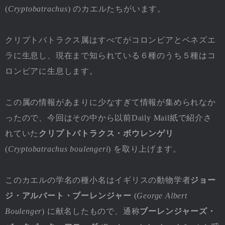
(
Cryptobatrachus
) のカエルたちがいます。
クリプトバトラクス属はすべてがコロンビアとベネズエ
ラに生息し、現在まで知られている６種のうち５種はコ
ロンビアに生息します。
この属の情報があまりに少なすぎて情報が集められなか
ったので、今回はその中から以前Daily Mail紙で紹介さ
れていた
クリプトバトラクス・ボウレンゲリ
(
Cryptobatrachus boulengeri
) を取り上げます。
このカエルの学名の種小名はイギリスの動物学者
ジョー
ジ・アルバート・ブーレンジャー
(
George Albert
Boulenger
) に献名したもので、通称
ブーレンジャーズ・