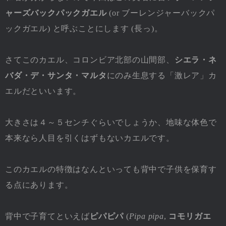
ャーズバックパックガエル
(or ブーレンジャーバックパ
ックガエル) と呼ぶことにします (長っ)。
さてこのカエル、コロンビア北部の山間部、
シエラ・ネ
バダ・デ・サンタ・マルタ
にのみ生息する「激レア」カ
エルだといいます。
大きさは４～５センチぐらいでしょうか、地味な体色で
本来なら人目を引くはずもないカエルです。
このカエルの特徴はなんといっても背中で子供を保育す
る点にあります。
背中で子育てといえば
ピパピパ
(
Pipa pipa
,
コモリガエ