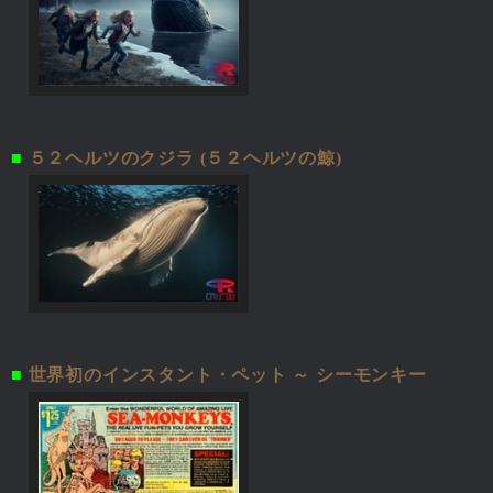
■
５２ヘルツのクジラ (５２ヘルツの鯨)
■
世界初のインスタント・ペット ～ シーモンキー