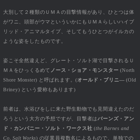
大別して２種類のＵＭＡの目撃情報があり、ひとつは体
がワニ、頭部がウマといういかにもＵＭＡらしいハイブ
リッド・アニマルタイプ、そしてもうひとつがイルカの
ような姿をしたものです。
姿こそ全然違えど、グレート・ソルト湖で目撃されるＵ
ＭＡをひっくるめて
ノース・ショア・モンスター
(North
Shore Monster) と呼ばれます。(
オールド・ブリニ―
(Old
Briney) という愛称もあります)
前者は、水浴びをしに来た野生動物でも見間違えたのだ
ろうという大方の予想ですが、目撃者は
バーンズ・アン
ド・カンパニー・ソルト・ワークス社
(
the Barnes and
Co. Salt Works
) の従業員複数名によるもので、単独での