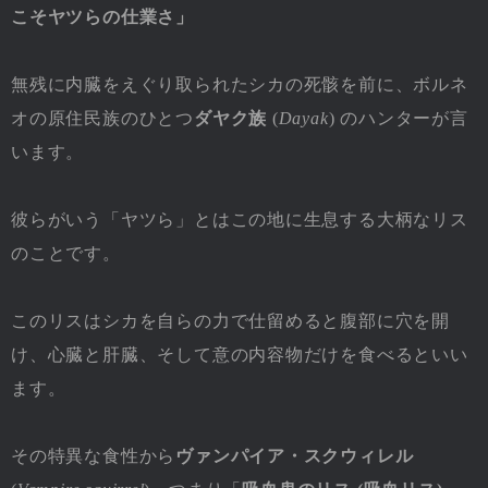
こそヤツらの仕業さ」
無残に内臓をえぐり取られたシカの死骸を前に、ボルネ
オの原住民族のひとつ
ダヤク族
(
Dayak
) のハンターが言
います。
彼らがいう「ヤツら」とはこの地に生息する大柄なリス
のことです。
このリスはシカを自らの力で仕留めると腹部に穴を開
け、心臓と肝臓、そして意の内容物だけを食べるといい
ます。
その特異な食性から
ヴァンパイア・スクウィレル