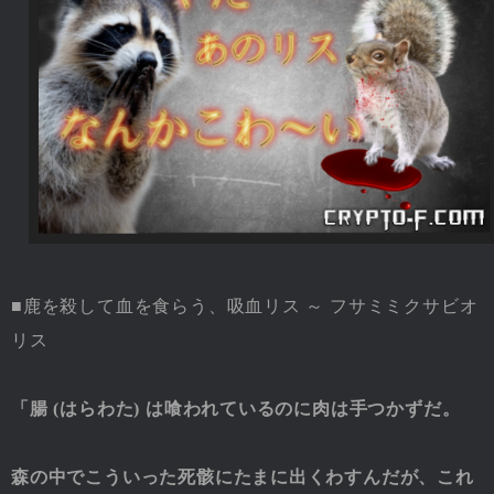
■鹿を殺して血を食らう、吸血リス ～ フサミミクサビオ
リス
「腸 (はらわた) は喰われているのに肉は手つかずだ。
森の中でこういった死骸にたまに出くわすんだが、これ