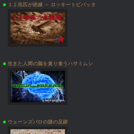
■
１２兆匹が絶滅 ～ ロッキートビバッタ
■
生きた人間の脳を貪り食うハサミムシ
■
ウェーンズバロの謎の足跡