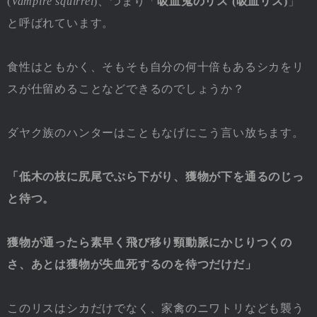
(
Vampire squirrel
)、つまり「
吸血鬼のリス (吸血リス)
」
と呼ばれています。
食性はともかく、そもそも自分の何十倍もあるシカをリ
スが仕留めることなどできるのでしょうか？
ダヤク族のハンターはこともなげにこう言い放ちます。
「低木の枝に尻尾でぶら下がり、獲物が下を通るのじっ
と待つ。
獲物が通ったら素早く飛び移り頸動脈にかじりつくの
さ、あとは獲物が失血死するのを待つだけだ」
このリスはシカだけでなく、家禽のニワトリなども襲う