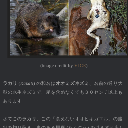
(image credit by
VICE
)
ラカリ
(
Rakali
) の和名は
オオミズネズミ
、名前の通り大
型の水生ネズミで、尾を含めなくても３０センチ以上も
あります
さてこの
ラカリ
、この「食えないオオヒキガエル」の腹
部を切り裂き、毒のある胆嚢 (たんのう) を引きずり出し