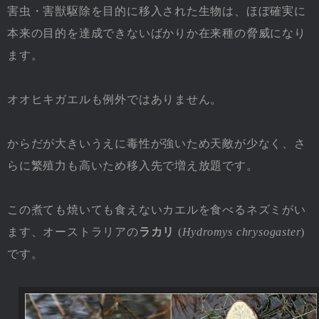
害虫・害獣駆除を目的に移入された生物は、ほぼ確実に
本来の目的を達成できないばかりか在来種の脅威になり
ます。
オオヒキガエルも例外ではありません。
からだが大きいうえに毒性が強いため天敵が少なく、さ
らに繁殖力も高いため移入先で増え放題です。
この煮ても焼いても食えないカエルを食べるネズミがい
ます、オーストラリアの
ラカリ
(
Hydromys chrysogaster
)
です。