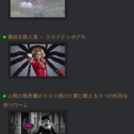
■
最凶女殺人鬼 ～ クロドクシボグモ
■
人間の致死量の５００倍のヒ素に耐える３つの性別を
持つワーム