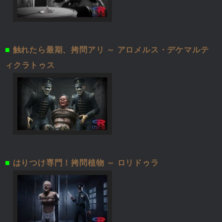
■
触れたら最期、拷問アリ ～ アロメルス・デケマルテ
ィクラトゥス
■
はりつけ専門！拷問植物 ～ ロリドゥラ