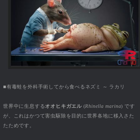
■有毒蛙を外科手術してから食べるネズミ ～ ラカリ
世界中に生息する
オオヒキガエル
(
Rhinella marina
) です
が、これはかつて害虫駆除を目的に世界各地に移入さた
たためです。