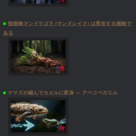
■
怪植物マンドラゴラ (マンドレイク) は実在する植物で
ある
■
ナマズが縮んでカエルに変身 ～ アベコベガエル