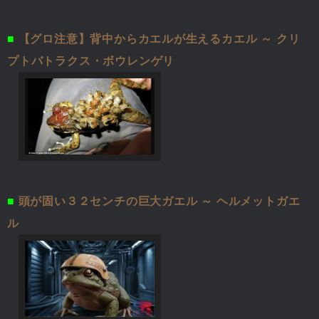
■
【グロ注意】背中からカエルが生えるカエル ～ クリ
プトバトラクス・ボウレンゲリ
■
頭が固い３２センチの巨大ガエル ～ ヘルメットガエ
ル