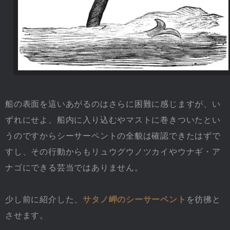
船の表面を這いあがるのはさらに困難に感じますが、い
ずれにせよ、船内に入り込むやマストに巻きついたとい
うのですからシーサーペントの全貌は確認できたはずで
すし、その行動からもリュウグウノツカイやウナギ・ア
ナゴにできる芸当ではありません。
少し前に紹介した、
サタノ岬のシーサーペント
を彷彿と
させます。