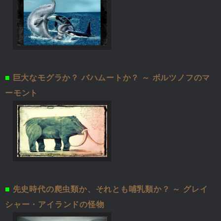
■
巨大なモグラか？ バハムートか？ ～ ボルツノフのマ
ーモント
■
先史時代の爬虫類か、それとも哺乳類か？ ～ グレイ
シャー・アイランドの怪物