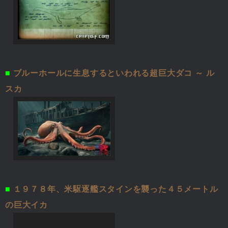
■
ブルーホールに生息するといわれる超巨大ダコ ～ ル
スカ
■
１９７８年、米駆逐艦スタインを襲った４５メートル
の巨大イカ