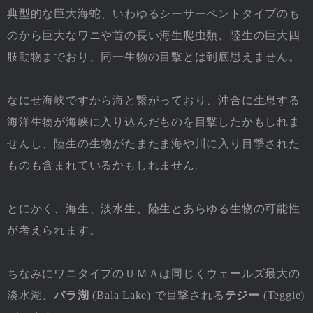
典型的な巨大海蛇、いわゆるシーサーペントタイプのも
のから巨大なワニや首の長い海生爬虫類、陸生の巨大四
肢動物までおり、同一生物の目撃とは到底思えません。
なにせ海峡ですから海と繋がっており、沖合に生息する
海洋生物が海峡に入り込んだものを目撃したかもしれま
せんし、陸生の生物がたまたま海や川に入り目撃された
ものも含まれているかもしれません。
とにかく、海生、淡水生、陸生とあらゆる生物の可能性
が考えられます。
ちなみにワニタイプのＵＭＡは同じくウェールズ最大の
淡水湖、
バラ湖
(Bala Lake) で目撃される
テジー
(Teggie)