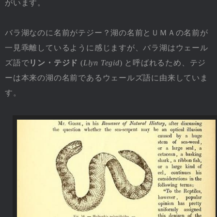
がいます。
バラ湖なのに名前がテジー？湖の名前とＵＭＡの名前が
一見乖離しているように感じますが、バラ湖はウェール
ズ語で
リン・テジド
(
Llyn Tegid
) と呼ばれるため、テジ
ーは本来の湖の名前であるウェールズ語に由来していま
す。