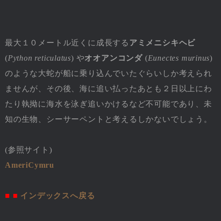
最大１０メートル近くに成長する
アミメニシキヘビ
(
Python reticulatus
) や
オオアンコンダ
(
Eunectes murinus
)
のような大蛇が船に乗り込んでいたぐらいしか考えられ
ませんが、その後、海に追い払ったあとも２日以上にわ
たり執拗に海水を泳ぎ追いかけるなど不可能であり、未
知の生物、シーサーペントと考えるしかないでしょう。
(参照サイト)
AmeriCymru
■ ■
インデックスへ戻る