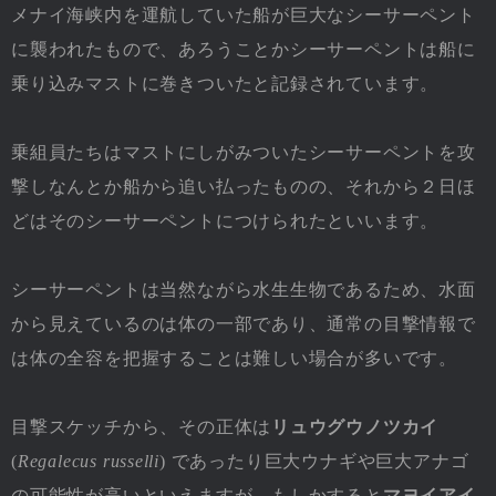
メナイ海峡内を運航していた船が巨大なシーサーペント
に襲われたもので、あろうことかシーサーペントは船に
乗り込みマストに巻きついたと記録されています。
乗組員たちはマストにしがみついたシーサーペントを攻
撃しなんとか船から追い払ったものの、それから２日ほ
どはそのシーサーペントにつけられたといいます。
シーサーペントは当然ながら水生生物であるため、水面
から見えているのは体の一部であり、通常の目撃情報で
は体の全容を把握することは難しい場合が多いです。
目撃スケッチから、その正体は
リュウグウノツカイ
(
Regalecus russelli
) であったり巨大ウナギや巨大アナゴ
の可能性が高いといえますが、もしかすると
マヨイアイ