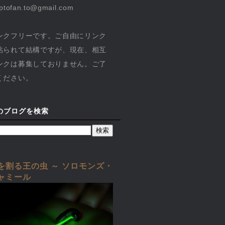
yptofan.to@gmail.com
ンクフリーです。ご自由にリンク
貼られて結構ですが、現在、相互
ンクは募集しておりません。ご了
ください。
のブログを検索
を割る王の虫 ～ ソロモンズ・
ャミール