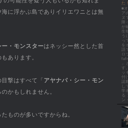
) の可能性を疑う人もいるかも知れま
た
■
中海に浮かぶ島でありイリエワニとは無
ア
ヌ
降
が
生
う
っ
を
シー・モンスター
はネッシー然とした首
語
ロ
のもあります。
faf
」
す
ッ
付
の目撃はすべて「
アヤナパ・シー・モン
認
し
学
るのかもしれません。
る
ン・
ったものが多いですからね。