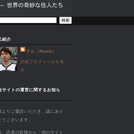
己紹介
ナム（Numb）
詳細プロフィールを表
示
当サイトの運営に関するお知ら
】
頃よりご愛読いただき、誠にあり
とうございます。
近、読者の皆様から「他のサイト