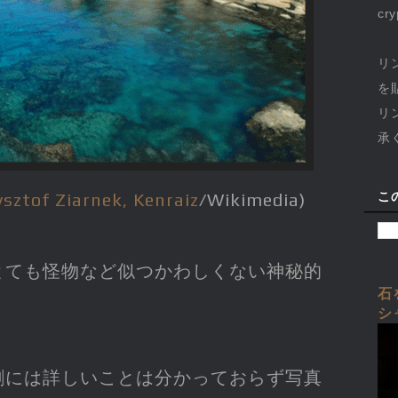
cr
リ
を
リ
承
こ
ysztof Ziarnek, Kenraiz
/Wikimedia)
とても怪物など似つかわしくない神秘的
石
シ
割には詳しいことは分かっておらず写真