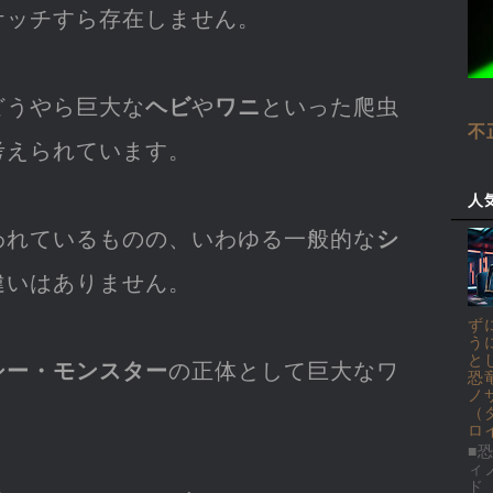
ケッチすら存在しません。
どうやら巨大な
ヘビ
や
ワニ
といった爬虫
不
考えられています。
人
われているものの、いわゆる一般的な
シ
違いはありません。
ず
う
と
シー・モンスター
の正体として巨大なワ
恐
ノ
（
ロ
■恐
ィ
ド