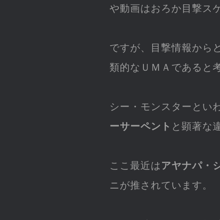
や動画はおろか目撃ス
ですが、目撃情報から
類的なＵＭＡであると
シー・モンスターとい
ーサーペント
と顕著な
ここ最近は
アヤナパ・
ニが推されています。