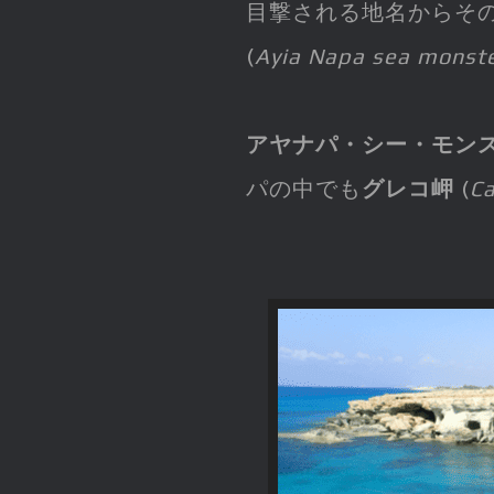
目撃される地名からそ
(
Ayia Napa sea monst
アヤナパ・シー・モン
パの中でも
グレコ岬
(
C