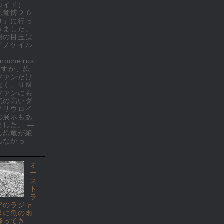
ロイド）
恐竜博２０
９」に行っ
きました。
回の目玉は
イノケイル
(
nocheirus
 ですが、恐
ファンだけ
なく、ＵＭ
ファンにも
気の高いダ
ノサウロイ
の展示もあ
ました。 ―
し恐竜が絶
しなかっ
.
オ
ー
ス
ト
ラ
アのラジャ
ヌに魚の雨
降ってき