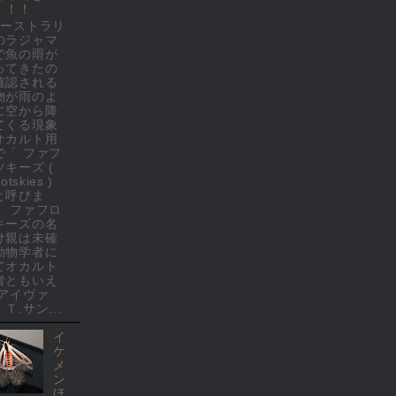
！！！
オーストラリ
のラジャマ
で魚の雨が
ってきたの
確認される
物が雨のよ
に空から降
てくる現象
オカルト用
で「 ファフ
ツキーズ (
rotskies )
と呼びま
。 ファフロ
キーズの名
け親は未確
動物学者に
てオカルト
者ともいえ
 アイヴァ
Ｔ.サン...
イ
ケ
メ
ン
ほ