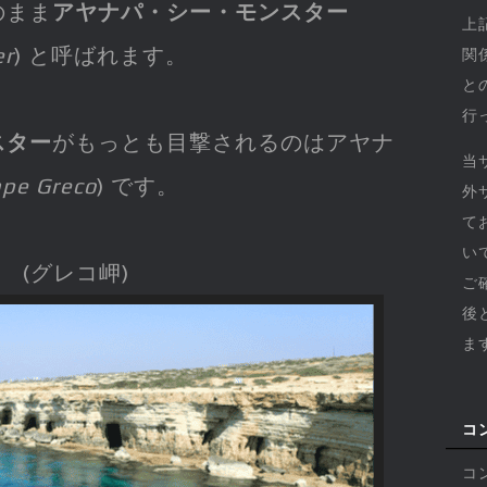
のまま
アヤナパ・シー・モンスター
上
er
) と呼ばれます。
関
と
行
スター
がもっとも目撃されるのはアヤナ
当
ape Greco
) です。
外
て
い
(グレコ岬)
ご
後
ま
コ
コ