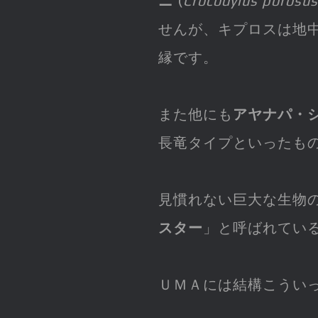
ニ
(
Crocodylus porosus
せんが、キプロスは地
縁です。
また他にも
アヤナパ・
長竜タイプといったも
見慣れない巨大な生物
スター
」と呼ばれてい
ＵＭＡには結構こうい