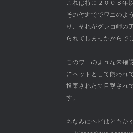
これは特に２００８年
その付近ででワニのよ
り、それがグレコ岬の
られてしまったからで
このワニのような未確
にペットとして飼われ
投棄されたて目撃され
す。
ちなみにヘビはともか