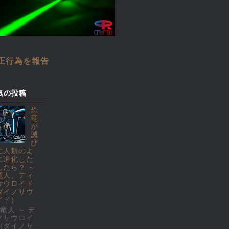
正行為を報告
気の投稿
恐
竜
が
滅
び
に人類のよ
に進化した
したら？ ～
竜人、ディ
サウロイド
ダイノサウ
イド）
竜人 ～ デ
ノサウロイ
（ダイノサ