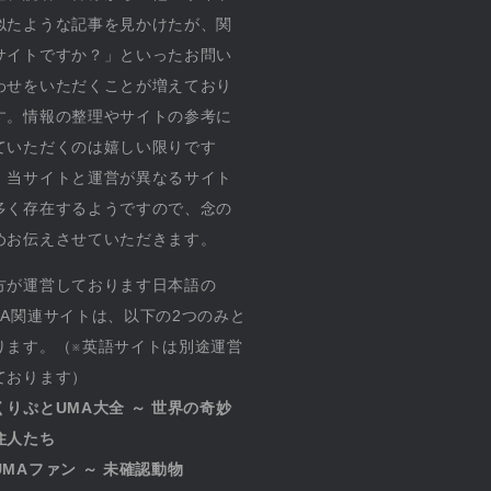
似たような記事を見かけたが、関
サイトですか？」といったお問い
わせをいただくことが増えており
す。情報の整理やサイトの参考に
ていただくのは嬉しい限りです
、当サイトと運営が異なるサイト
多く存在するようですので、念の
めお伝えさせていただきます。
方が運営しております日本語の
MA関連サイトは、以下の2つのみと
ります。（※英語サイトは別途運営
ております）
くりぷとUMA大全 ～ 世界の奇妙
住人たち
UMAファン ～ 未確認動物