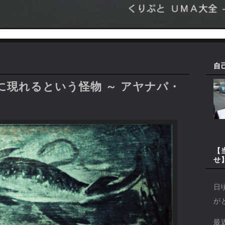
自
現れるという怪物 ～ アヤナパ・
【
せ
日
が
最