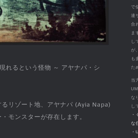
で
連
合
ま
し
が
も
現れるという怪物 ～ アヤナパ・シ
た
当
U
な
ゾート地、アヤナパ (Ayia Napa)
し
・
ー・モンスターが存在します。
な
・