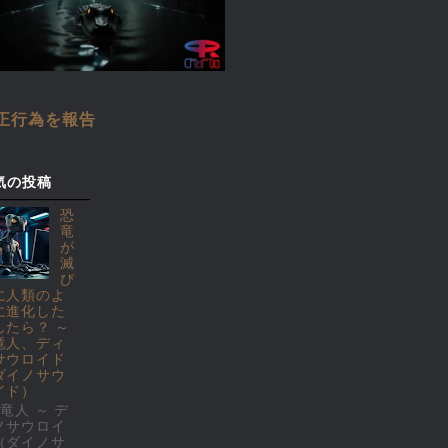
正行為を報告
気の投稿
恐
竜
が
滅
び
に人類のよ
に進化した
したら？ ～
竜人、ディ
サウロイド
ダイノサウ
イド）
竜人 ～ デ
ノサウロイ
（ダイノサ