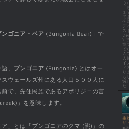
ウ
「
１
て
今
デ
ス 
ブンゴニア・ベア
(Bungonia Bear)」で
Dei
)
竜
で
Ａ
人
イ
単語、
ブンゴニア
(Bungonia) とはオー
ド
り
も
ウスウェールズ州にある人口５００人に
滅
た..
名前で、先住民族であるアボリジニの言
y creek)」を意味します。
生
ザ
ア」とは「ブンゴニアのクマ (熊)」の
■