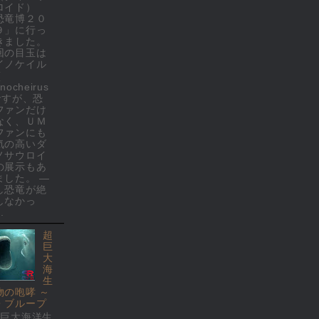
ロイド）
恐竜博２０
９」に行っ
きました。
回の目玉は
イノケイル
(
nocheirus
 ですが、恐
ファンだけ
なく、ＵＭ
ファンにも
気の高いダ
ノサウロイ
の展示もあ
ました。 ―
し恐竜が絶
しなかっ
.
超
巨
大
海
生
物の咆哮 ～
・ブループ
超巨大海洋生