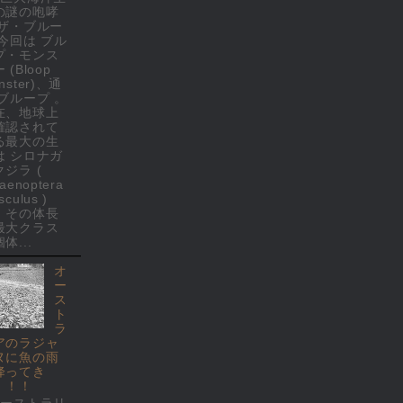
の謎の咆哮
 ザ・ブルー
 今回は ブル
プ・モンス
 (Bloop
nster)、通
 ブループ 。
在、地球上
確認されて
る最大の生
は シロナガ
クジラ (
laenoptera
culus )
、その体長
最大クラス
体...
オ
ー
ス
ト
ラ
アのラジャ
ヌに魚の雨
降ってき
！！！
オーストラリ