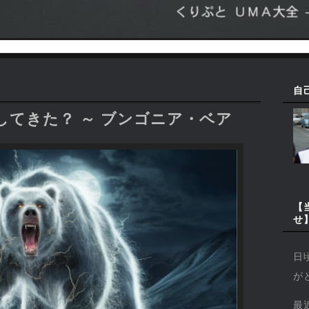
自
てきた？ ～ ブンゴニア・ベア
【
せ
日
が
最