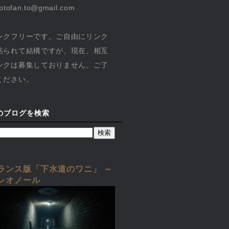
yptofan.to@gmail.com
ンクフリーです。ご自由にリンク
貼られて結構ですが、現在、相互
ンクは募集しておりません。ご了
ください。
のブログを検索
ランス版「下水道のワニ」 ～
レオノール