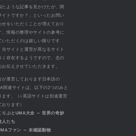
似たような記事を見かけたが、関
サイトですか？」といったお問い
わせをいただくことが増えており
す。情報の整理やサイトの参考に
ていただくのは嬉しい限りです
、当サイトと運営が異なるサイト
多く存在するようですので、念の
めお伝えさせていただきます。
方が運営しております日本語の
MA関連サイトは、以下の2つのみと
ります。（※英語サイトは別途運営
ております）
くりぷとUMA大全 ～ 世界の奇妙
住人たち
UMAファン ～ 未確認動物