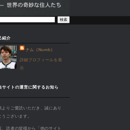
己紹介
ナム（Numb）
詳細プロフィールを表
示
当サイトの運営に関するお知ら
】
頃よりご愛読いただき、誠にあり
とうございます。
近、読者の皆様から「他のサイト