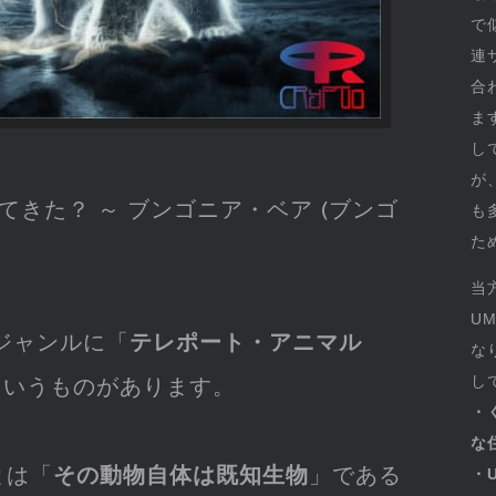
で
連
合
ま
し
が
てきた？ ～ ブンゴニア・ベア (ブンゴ
も
た
当
U
のジャンルに「
テレポート・アニマル
な
し
ls)」というものがあります。
・
な
とは「
その動物自体は既知生物
」である
・