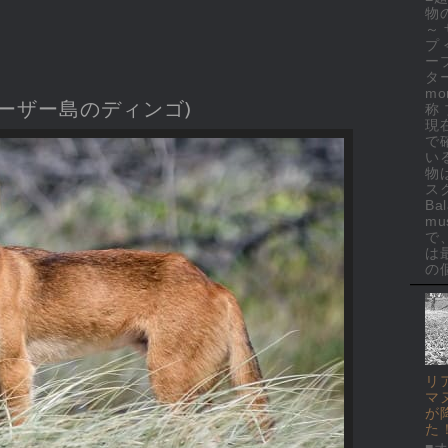
物
～
プ
ー
ター
mo
レーザー島のディンゴ)
称
現
で
い
物
ス
Ba
mus
で
は
の個
リ
マ
が
た
■