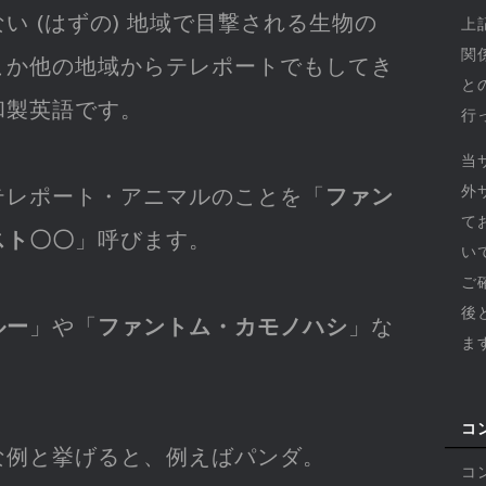
い (はずの) 地域で目撃される生物の
上
関
こか他の地域からテレポートでもしてき
と
和製英語です。
行
当
外
テレポート・アニマルのことを「
ファン
て
スト〇〇
」呼びます。
い
ご
後
ルー
」や「
ファントム・カモノハシ
」な
ま
コ
な例と挙げると、例えばパンダ。
コ