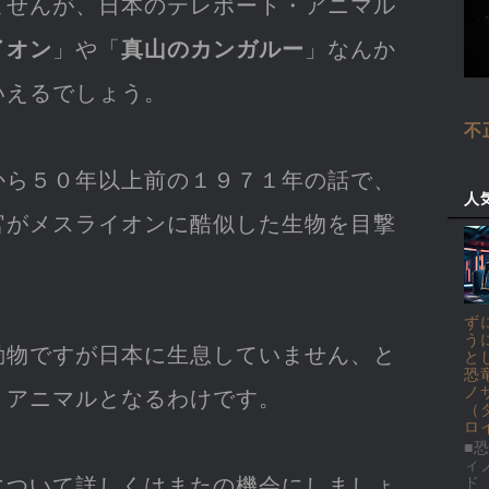
ませんが、日本のテレポート・アニマル
イオン
」や「
真山のカンガルー
」なんか
いえるでしょう。
不
から５０年以上前の１９７１年の話で、
人
官がメスライオンに酷似した生物を目撃
ず
う
動物ですが日本に生息していません、と
と
恐
ノ
・アニマルとなるわけです。
（
ロ
■恐
ィ
について詳しくはまたの機会にしましょ
ド