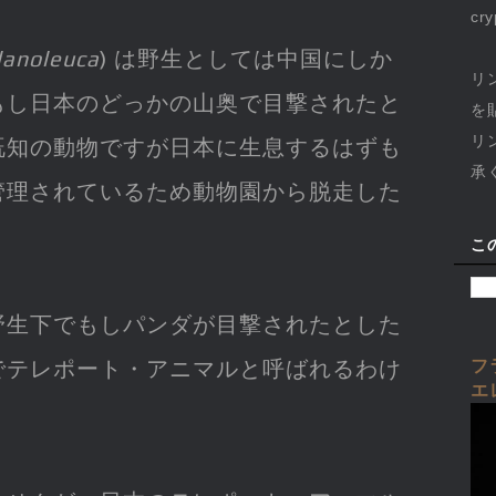
cr
lanoleuca
) は野生としては中国にしか
リ
もし日本のどっかの山奥で目撃されたと
を
リ
既知の動物ですが日本に生息するはずも
承
管理されているため動物園から脱走した
こ
野生下でもしパンダが目撃されたとした
フ
でテレポート・アニマルと呼ばれるわけ
エ