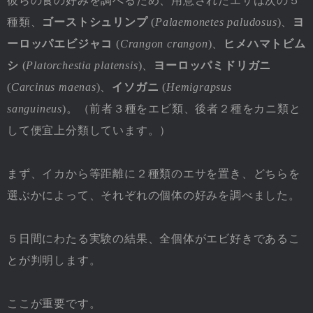
彼らの食の好みを調べるため、用意されたエサは次の５
種類、
ゴーストシュリンプ
(
Palaemonetes paludosus
)、
ヨ
ーロッパエビジャコ
(
Crangon crangon
)、
ヒメハマトビム
シ
(
Platorchestia platensis
)、
ヨーロッパミドリガニ
(
Carcinus maenas
)、
イソガニ
(
Hemigrapsus
sanguineus
)。（前者３種をエビ類、後者２種をカニ類と
して便宜上分類しています。）
まず、イカから等距離に２種類のエサを置き、どちらを
選ぶかによって、それぞれの個体の好みを調べました。
５日間にわたる実験の結果、全個体がエビ好きであるこ
とが判明します。
ここが重要です。