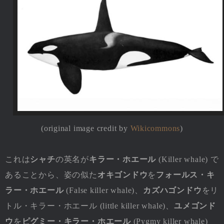
(original image credit by
Wikicommons
)
これは
シャチ
の英名が
キラー・ホエール
(Killer whale) で
あることから、姿の似た
オキゴンドウ
を
フォールス・キ
ラー・ホエール
(False killer whale)、
カズハゴンドウ
をリ
トル・キラー・ホエール (little killer whale)、
ユメゴンド
ウ
を
ピグミー・キラー・ホエール
(Pygmy killer whale)