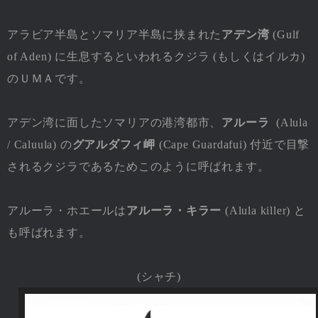
アラビア半島とソマリア半島に挟まれた
アデン湾
(Gulf
of Aden) に生息するといわれるクジラ (もしくはイルカ)
のＵＭＡです。
アデン湾に面したソマリアの港湾都市、
アルーラ
(Alula
/ Caluula) の
グアルダフィ岬
(Cape Guardafui) 付近で目撃
されるクジラであるためこのように呼ばれます。
アルーラ・ホエールは
アルーラ・キラー
(Alula killer) と
も呼ばれます。
(シャチ)