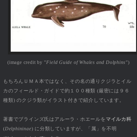
(image credit by "
Field Guide of Whales and Dolphins"
)
もちろんＵＭＡ本ではなく、その名の通りクジラとイル
カのフィールド・ガイドで約１００種類 (厳密には９６
種類) のクジラ類がイラスト付きで紹介しています。
著書でブラインズ氏はアルーラ・ホエールを
マイルカ科
(
Delphininae
) に分類していますが、「属」を不明