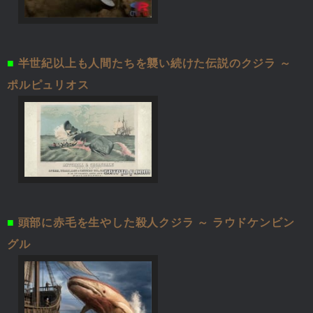
■
半世紀以上も人間たちを襲い続けた伝説のクジラ ～
ポルピュリオス
■
頭部に赤毛を生やした殺人クジラ ～ ラウドケンビン
グル