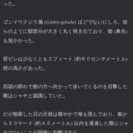
った。
ゴンドウクジラ属 (
Globicephala
) ほどでないにしろ、彼
らのように額部分が大きく丸く突き出ており、吻 (鼻先)
も短かかった。
背ビレは少なくとも２フィート (約６０センチメートル)
程の高さがあった。
四頭の群れで船の方へ向かって泳いでくるのを目撃した
際はシャチと認識していた。
だが観察した日の天候は穏やかで海も澄んでおり、船か
ら５０ヤード (約４５メートル) 以内を通過した際にシャ
チでないことが明確に判断できた。