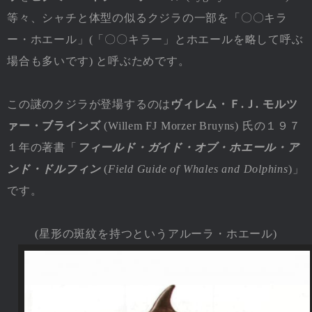
等々、シャチと体型の似るクジラの一部を「〇〇キラ
ー・ホエール」(「〇〇キラー」とホエールを略して呼ぶ
場合も多いです) と呼ぶためです。
この謎のクジラが登場するのは
ヴィレム・Ｆ.Ｊ. モルツ
ァー・ブラインズ
(Willem FJ Morzer Bruyns) 氏の１９７
１年の著書「
フィールド・ガイド・オブ・ホエール・ア
ンド・ドルフィン
(
Field Guide of Whales and Dolphins
)」
です。
(星形の斑紋を持つというアルーラ・ホエール)