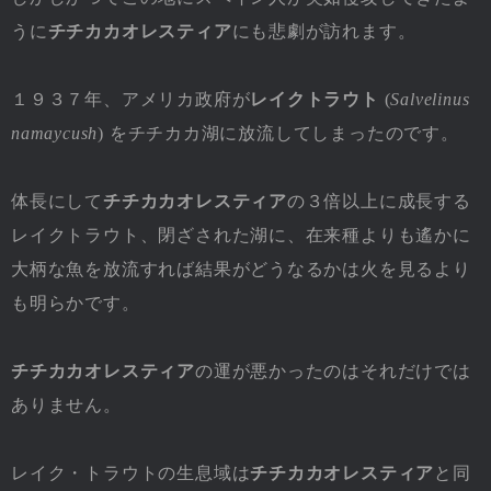
うに
チチカカオレスティア
にも悲劇が訪れます。
１９３７年、アメリカ政府が
レイクトラウト
(
Salvelinus
namaycush
) をチチカカ湖に放流してしまったのです。
体長にして
チチカカオレスティア
の３倍以上に成長する
レイクトラウト、閉ざされた湖に、在来種よりも遙かに
大柄な魚を放流すれば結果がどうなるかは火を見るより
も明らかです。
チチカカオレスティア
の運が悪かったのはそれだけでは
ありません。
レイク・トラウトの生息域は
チチカカオレスティア
と同