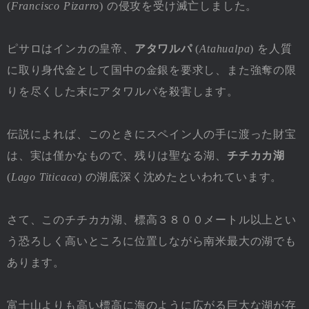
(
Francisco Pizarro
) の侵攻を受け滅亡しました。
ピサロはインカの皇帝、
アタワルパ
(
Atahualpa
) を人質
に取り身代金として国中の金銀を要求し、また強奪の限
りを尽くした末にアタワルパを殺害します。
伝説によれば、このときにスペイン人の手に渡った財宝
は、実は僅かなもので、残りは聖なる湖、
チチカカ湖
(
Lago Titicaca
) の湖底深く沈めたといわれています。
さて、このチチカカ湖、標高３８００メートル以上とい
う恐ろしく高いところに位置しながら南米最大の湖でも
あります。
富士山よりも高い標高に海のように広がる巨大な湖が存