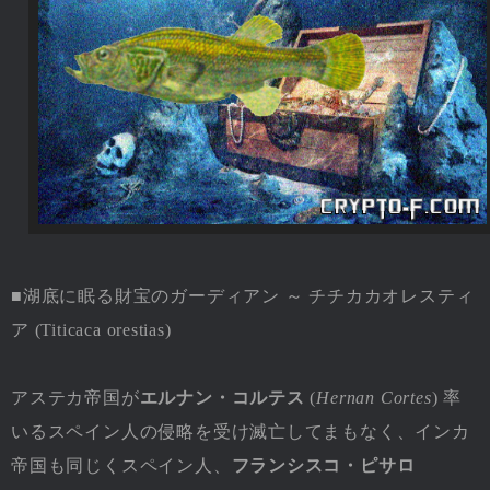
■湖底に眠る財宝のガーディアン ～ チチカカオレスティ
ア (Titicaca orestias)
アステカ帝国が
エルナン・コルテス
(
Hernan Cortes
) 率
いるスペイン人の侵略を受け滅亡してまもなく、インカ
帝国も同じくスペイン人、
フランシスコ・ピサロ