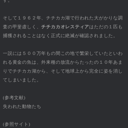
す。
そして１９６２年、チチカカ湖で行われた大がかりな調
査の甲斐虚しく、
チチカカオレスティア
はただの１匹も
捕獲されることはなく正式に絶滅が確認されました。
一説には５００万年もの間この地で繁栄していたといわ
れる黄金の魚は、外来種の放流からたったの１０年あま
りでチチカカ湖から、そして地球上から完全に姿を消し
てしまいました。
(参考文献)
失われた動物たち
(参照サイト)