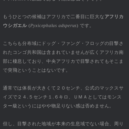
もうひとつの候補はアフリカで二番目に巨大な
アフリカ
ウシガエル
(
Pyxicephalus adsperus
) です。
こちらも分布域にドッグ・ファング・フロッグの目撃さ
れたコンゴ共和国は含まれていませんが広くアフリカ南
部に棲息しており、中央アフリカで目撃されてもそこま
で突飛ということはないです。
通常では体長が大きくて２０センチ、公式のマックスサ
イズで２４.５センチ１.６キロ、ＵＭＡとしてはモンス
ター級というにはやや物足りない感は否めません。
但し、目撃された地域が本来の生息域でない場合、周り