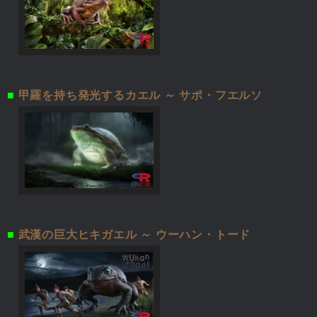
■
甲羅を持ち発光するカエル ～ サポ・フエルソ
■
武漢の巨大ヒキガエル ～ ウーハン・トード