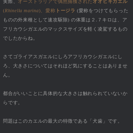
実際、
オーストラリアで偶然捕獲された
オオヒキガエル
(
Rhinella marina
)、愛称
トージラ
(愛称をつけてもらった
ものの外来種として速攻駆除) の体重は２.７キロは、ア
フリカウシガエルのマックスサイズを軽く凌駕するもの
でしたからね。
さてゴライアスガエルにしろアフリカウシガエルにし
ろ、大きさについてはそれほど気にすることはありませ
ん。
都合がいいことに具体的な大きさは触れられていないか
らです。
問題はこのカエルの最大の特徴である「犬歯」です。