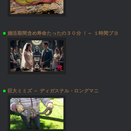
■
婚活期間含め寿命たったの３０分 ！～ １時間ブヨ
■
巨大ミミズ ～ ディガステル・ロングマニ