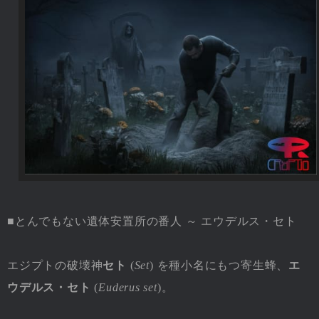
■とんでもない遺体安置所の番人 ～ エウデルス・セト
エジプトの破壊神
セト
(
Set
) を種小名にもつ寄生蜂、
エ
ウデルス・セト
(
Euderus set
)。