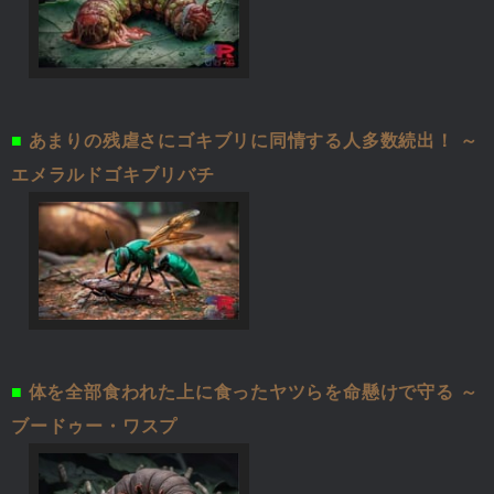
■
あまりの残虐さにゴキブリに同情する人多数続出！ ～
エメラルドゴキブリバチ
■
体を全部食われた上に食ったヤツらを命懸けで守る ～
ブードゥー・ワスプ