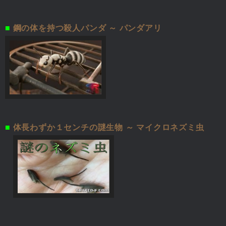
■
鋼の体を持つ殺人パンダ ～ パンダアリ
■
体長わずか１センチの謎生物 ～ マイクロネズミ虫