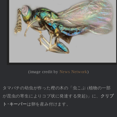
(image credit by
News Network
)
タマバチの幼虫が作った樫の木の「虫こぶ (植物の一部
が昆虫の寄生によりコブ状に発達する突起)」に、
クリプ
ト･キーパー
は卵を産み付けます。