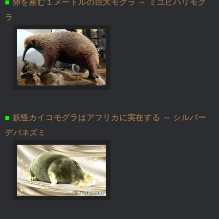
■
卵を産む１メートルの巨大モグラ ～ ミユビハリモグ
ラ
■
妖怪カイコモグラはアフリカに実在する ～ シルバー
デバネズミ