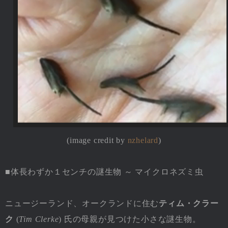
(image credit by
nzhelard
)
■体長わずか１センチの謎生物 ～ マイクロネズミ虫
ニュージーランド、オークランドに住む
ティム・クラー
ク
(
Tim Clerke
) 氏の母親が見つけた小さな謎生物。