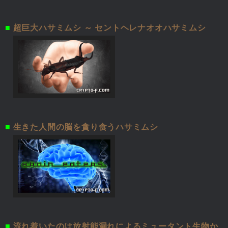
■
超巨大ハサミムシ ～ セントヘレナオオハサミムシ
■
生きた人間の脳を貪り食うハサミムシ
■
流れ着いたのは放射能漏れによるミュータント生物か