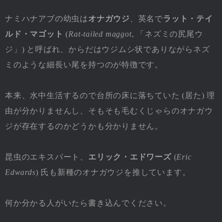
ナミハナアブの幼虫は
オナガウジ
、英名で
ラット・テイ
ルド・マゴット
(
Rat-tailed maggot
, 「ネズミの尻尾ウ
ジ」) と呼ばれ、からだはウジムシ状でありながらネズ
ミのような細長い尾を持つのが特徴です。
本来、水中生活するので台所の床に落ちていた (居た) 理
由が分かりませんし、そもそも毛むくじゃらのオナガウ
ジが存在するのかどうかも分かりません。
昆虫のエキスパート、
エリック・エドワーズ
(
Eric
Edwards
) 氏も新種のオナガウジを推しています。
何か分かる人がいたら書き込んでください。