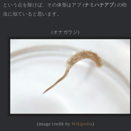
という点を除けば、その体形はアブ (
ナミハナアブ
) の幼
虫に似ていると思います。
(オナガウジ)
(image credit by
Wikipedia
)