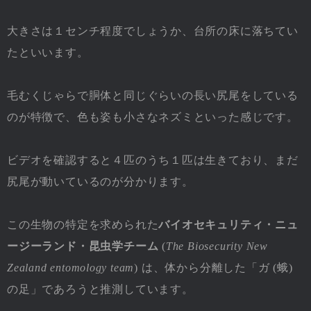
大きさは１センチ程度でしょうか、台所の床に落ちてい
たといいます。
毛むくじゃらで胴体と同じぐらいの長い尻尾をしている
のが特徴で、色も姿も小さなネズミといった感じです。
ビデオを確認すると４匹のうち１匹は生きており、まだ
尻尾が動いているのが分かります。
この生物の特定を求められた
バイオセキュリティ・ニュ
ージーランド・昆虫学チーム
(
The Biosecurity New
Zealand entomology team
) は、体から分離した「ガ (蛾)
の足」であろうと推測しています。