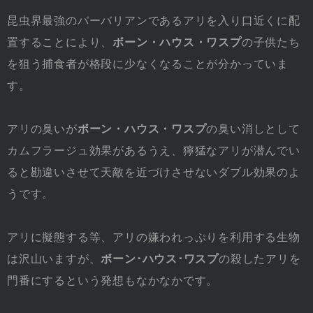
昆虫界最強のバーバリアンであるアリを入り口近くに配
置することにより、
ボーン・ハウス・ワスプ
の子供たち
を狙う捕食者が格段に少なくなることが分かっていま
す。
アリの臭いが
ボーン・ハウス・ワスプ
の臭い消しとして
カムフラージュ効果があるうえ、獰猛なアリが潜んでい
ると勘違いさせて天敵を近づけさせないダブル効果のよ
うです。
アリに擬態する等、アリの嫌われっぷりを利用する生物
は沢山いますが、
ボーン･ハウス･ワスプ
の殺したアリを
門番にするという発想もなかなかです。