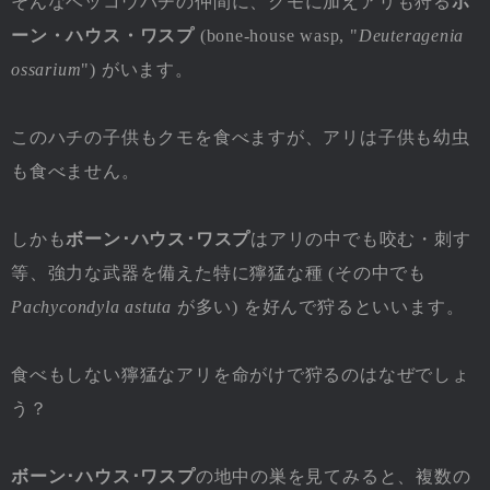
そんなベッコウバチの仲間に、クモに加えアリも狩る
ボ
ーン・ハウス・ワスプ
(bone-house wasp, "
Deuteragenia
ossarium
") がいます。
このハチの子供もクモを食べますが、アリは子供も幼虫
も食べません。
しかも
ボーン･ハウス･ワスプ
はアリの中でも咬む・刺す
等、強力な武器を備えた特に獰猛な種 (その中でも
Pachycondyla astuta
が多い) を好んで狩るといいます。
食べもしない獰猛なアリを命がけで狩るのはなぜでしょ
う？
ボーン･ハウス･ワスプ
の地中の巣を見てみると、複数の