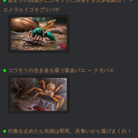
■
あまりの残虐さにゴキブリに同情する人多数続出！ ～
エメラルドゴキブリバチ
■
コウモリの生き血を吸う吸血バエ ～ クモバエ
■
行進を止めたら先頭は即死、共食いから逃げまくれ！