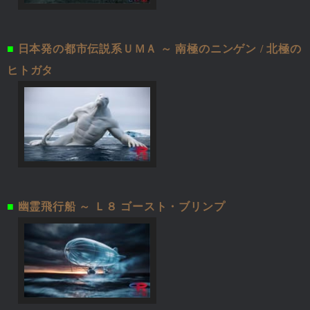
■
日本発の都市伝説系ＵＭＡ ～ 南極のニンゲン / 北極の
ヒトガタ
■
幽霊飛行船 ～ Ｌ８ ゴースト・ブリンプ