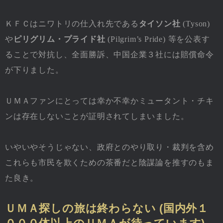
ＫＦＣはニワトリの仕入れ先である
タイソン社
(Tyson)
や
ピリグリム・プライド社
(Pilgrim’s Pride) 等を公表す
ることで対抗し、全面勝訴、中国企業３社には賠償命令
が下りました。
ＵＭＡファンにとっては幸か不幸かミュータント・チキ
ンは存在しないことが証明されてしまいました。
いやいやそうじゃない、政府とのやり取り・裁判を含め
これらも市民を欺くための茶番だと陰謀論を推すのもま
た良き。
ＵＭＡ探しの旅は終わらない (国内外１