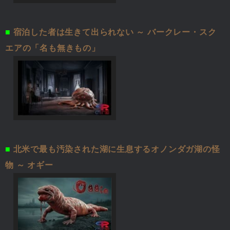
■
宿泊した者は生きて出られない ～ バークレー・スク
エアの「名も無きもの」
■
北米で最も汚染された湖に生息するオノンダガ湖の怪
物 ～ オギー