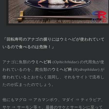
「回転寿司のアナゴの握りにはウミヘビが使われていて
いるので食べるのは危険！」
アナゴに魚類の
ウミヘビ科
(
Ophichthidae
) の代用魚が使
われているのを、爬虫類の
ウミヘビ科
(
Hydrophiidae
) が
使われているとおそらく混同し、それをサイトで流布し
たのが広まったのでしょう。
他にもマグロ ⇒ アカマンボウ、マダイ ⇒ ティラピア、
サケ ⇒ サーモン等々、最後のサケとサーモンに至って