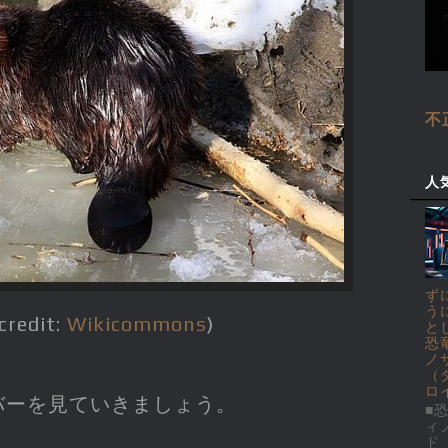
不
人
ず
う
credit:
Wikicommons
)
と
恐
ノ
（
ロ
バーを見ていきましょう。
■恐
ィ
ド