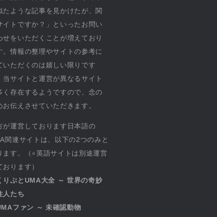
似たような記事を見かけたが、関
サイトですか？」といったお問い
わせをいただくことが増えており
す。情報の整理やサイトの参考に
ていただくのは嬉しい限りです
、当サイトと運営が異なるサイト
多く存在するようですので、念の
めお伝えさせていただきます。
方が運営しております日本語の
MA関連サイトは、以下の2つのみと
ります。（※英語サイトは別途運営
ております）
くりぷとUMA大全 ～ 世界の奇妙
住人たち
UMAファン ～ 未確認動物