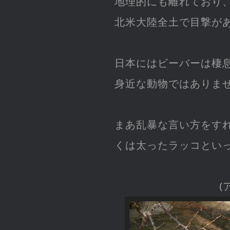
地理的にも離れており
北米大陸全土で目撃が
日本にはビーバーは棲
身近な動物ではありま
まあ乱暴な言い方をす
くは太ったラッコとい
(