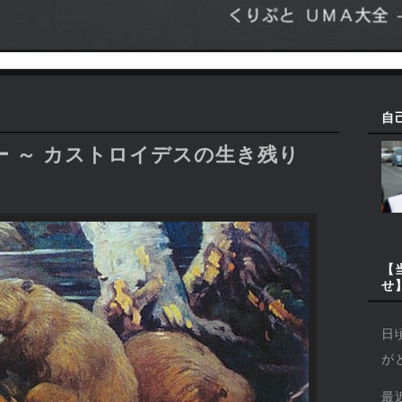
自
 ～ カストロイデスの生き残り
【
せ
日
が
最