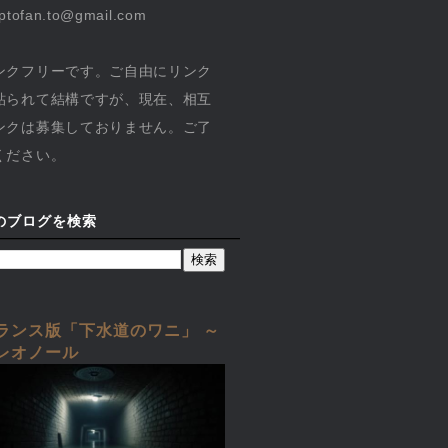
yptofan.to@gmail.com
ンクフリーです。ご自由にリンク
貼られて結構ですが、現在、相互
ンクは募集しておりません。ご了
ください。
のブログを検索
ランス版「下水道のワニ」 ～
レオノール