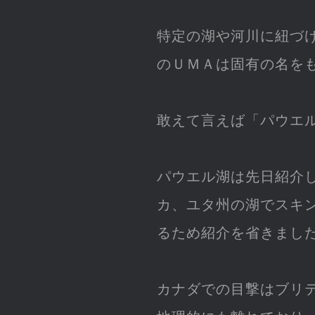
特定の湖や河川に紐づ
のＵＭＡは固有の名を
敢えて言えば「パウエ
パウエル湖は先日紹介
カ、ユタ州の湖でスキ
るため紹介を省きまし
カナダでの目撃はブリ