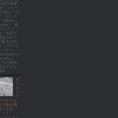
の謎の咆哮
 ザ・ブルー
 今回は ブル
プ・モンス
 (Bloop
nster)、通
 ブループ 。
在、地球上
確認されて
る最大の生
は シロナガ
クジラ (
laenoptera
culus )
、その体長
最大クラス
体...
オ
ー
ス
ト
ラ
アのラジャ
ヌに魚の雨
降ってき
！！！
オーストラリ