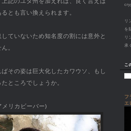
、上記のユタ州を加えれば、良く言えば
cr
あるとも言い換えられます。
リ
を
息していないため知名度の割には意外と
リ
承
せん。
こ
ればその姿は巨大化したカワウソ、もし
ったところでしょうか。
フ
エ
アメリカビーバー)