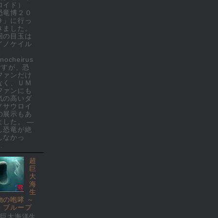
ロイド）
恐竜博２０
９」に行っ
きました。
回の目玉は
イノケイル
(
nocheirus
 ですが、恐
ファンだけ
なく、ＵＭ
ファンにも
気の高いダ
ノサウロイ
の展示もあ
ました。 ―
し恐竜が絶
しなかっ
.
超
巨
大
海
生
物の咆哮 ～
・ブループ
超巨大海洋生