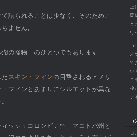
上
けて語られることは少なく、そのためこ
関
と
もちません。
行
当
ル湖の怪物」のひとつでもあります。
外
て
い
した
スキン・フィン
の目撃されるアメリ
ご
ン・フィンとあまりにシルエットが異な
後
ま
た。
コ
ティッシュコロンビア州、マニトバ州と
コ