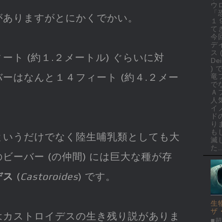
ウ
「
がありますがとにかくでかい。
１
て
今
デ
ス 
ト (約１.２メートル) ぐらいに対
Dei
)
ーはなんと１４フィート (約４.２メー
竜
で
Ａ
人
イ
ド
り
も
というだけでなく陸生哺乳類としても大
滅
た..
ビーバー (の仲間) には巨大な種が存
デス
(
Castoroides
) です。
生
ザ
はカストロイデスの生き残り説がありま
■