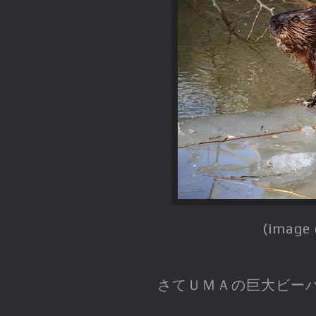
(image 
さてＵＭＡの巨大ビー