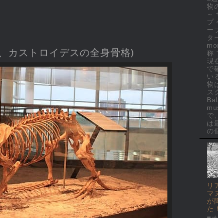
物
～
プ
ー
ター
mo
、カストロイデスの全身骨格)
称
現
で
い
物
ス
Ba
mus
で
は
の個
リ
マ
が
た
■