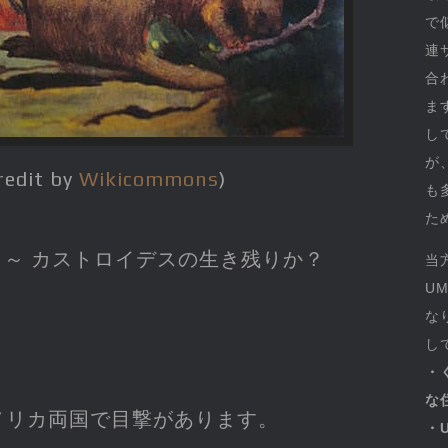
で
連
合
ま
し
が
redit by
Wikicommons
)
も
た
 ～ カストロイデスの生き残りか？
当
U
な
し
・
な
メリカ両国で目撃があります。
・