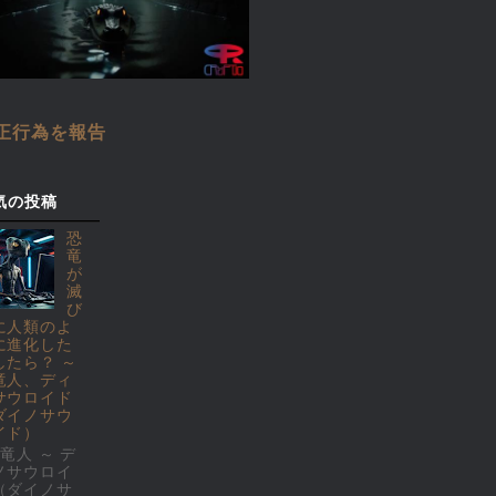
正行為を報告
気の投稿
恐
竜
が
滅
び
に人類のよ
に進化した
したら？ ～
竜人、ディ
サウロイド
ダイノサウ
イド）
竜人 ～ デ
ノサウロイ
（ダイノサ