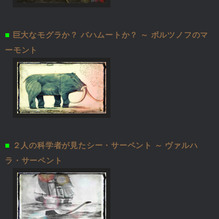
■
巨大なモグラか？ バハムートか？ ～ ボルツノフのマ
ーモント
■
２人の科学者が見たシー・サーペント ～ ヴァルハ
ラ・サーペント