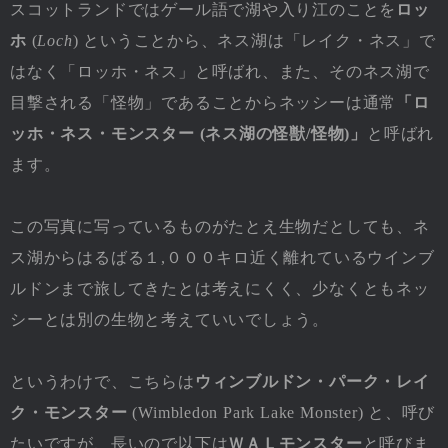
スコットランドではゲール語で湖や入り江のことを
ロッ
ホ
(
Loch
) ということから、ネス湖は「レイク・ネス」で
はなく「ロッホ・ネス」と呼ばれ、また、そのネス湖で
目撃される「怪物」であることからネッシーは通常
「ロ
ッホ・ネス・モンスター (ネス湖の怪獣/怪物)」
と呼ばれ
ます。
この写真に写っているものがたとえ生物だとしても、ネ
ス湖からはるばる１,０００キロ近く離れているウインブ
ルドンまで旅してきたとは考えにくく、少なくともネッ
シーとは別の生物と考えていいでしょう。
というわけで、こちらは
ウィンブルドン・パーク・レイ
ク・モンスター
(Wimbledon Park Lake Monster) と、呼び
たいですが、長いので以下は
ＷＡＬモンスター
と呼びま