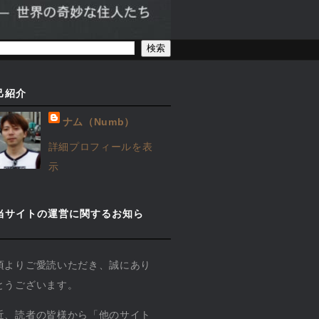
己紹介
ナム（Numb）
詳細プロフィールを表
示
当サイトの運営に関するお知ら
】
頃よりご愛読いただき、誠にあり
とうございます。
近、読者の皆様から「他のサイト