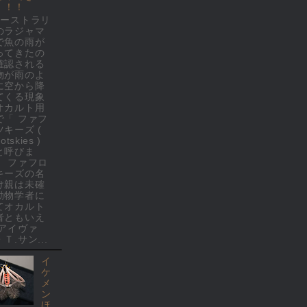
！！！
オーストラリ
のラジャマ
で魚の雨が
ってきたの
確認される
物が雨のよ
に空から降
てくる現象
オカルト用
で「 ファフ
ツキーズ (
rotskies )
と呼びま
。 ファフロ
キーズの名
け親は未確
動物学者に
てオカルト
者ともいえ
 アイヴァ
Ｔ.サン...
イ
ケ
メ
ン
ほ