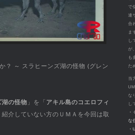
で
連
合
ま
し
が
も
か？ ～ スラヒーンズ湖の怪物 (グレン
た
当
U
な
ズ湖の怪物
」を「
アキル島のコエロフィ
し
・
、紹介していない方のＵＭＡを今回は取
な
・