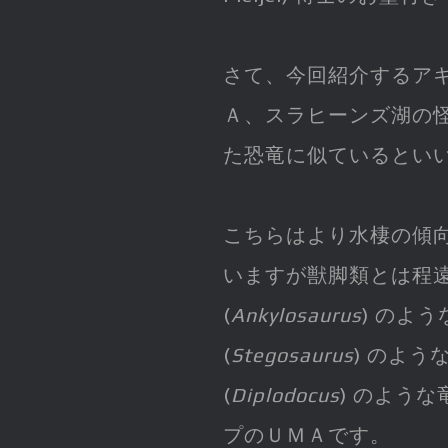
さて、今回紹介するア
Ａ、スラヒーンズ湖の怪物 (L
た恐竜に似ているとい
こちらはより水棲の傾
いますが獣脚類とは程
(
Ankylosaurus
) のよ
(
Stegosaurus
) のよ
(
Diplodocus
) のよう
プのＵＭＡです。