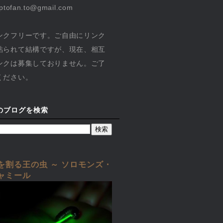
yptofan.to@gmail.com
ンクフリーです。ご自由にリンク
貼られて結構ですが、現在、相互
ンクは募集しておりません。ご了
ください。
のブログを検索
を割る王の虫 ～ ソロモンズ・
ャミール