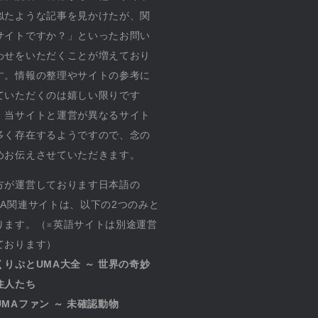
似たような記事を見かけたが、関
サイトですか？」といったお問い
わせをいただくことが増えており
す。情報の整理やサイトの参考に
ていただくのは嬉しい限りです
、当サイトと運営が異なるサイト
多く存在するようですので、念の
めお伝えさせていただきます。
方が運営しております日本語の
MA関連サイトは、以下の2つのみと
ります。（※英語サイトは別途運営
ております）
くりぷとUMA大全 ～ 世界の奇妙
住人たち
UMAファン ～ 未確認動物