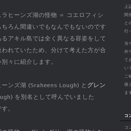
上
ラヒーンズ湖の怪物 ＝ コエロフィシ
関
と
もちろん間違いでもなんでもないのです
行
あるアキル島では全く異なる容姿をして
当
扱われていたため、分けて考えた方が合
外
て
い別々に紹介します。
い
ご
湖 (Sraheens Lough) と
グレン
後
ま
y Lough) を別名として呼んでいました
です。
コ
コ