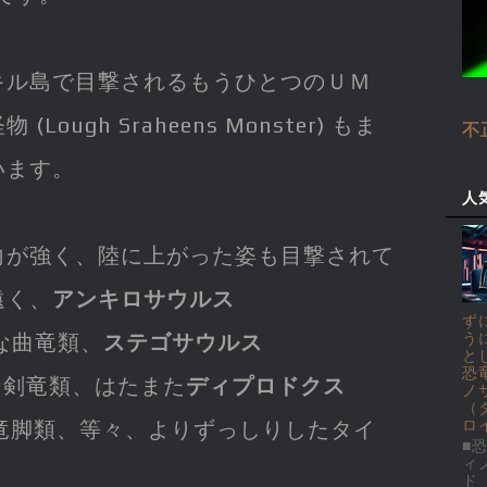
キル島で目撃されるもうひとつのＵＭ
ough Sraheens Monster) もま
不
います。
人
向が強く、陸に上がった姿も目撃されて
遠く、
アンキロサウルス
ず
うな曲竜類、
ステゴサウルス
う
と
恐
うな剣竜類、はたまた
ディプロドクス
ノ
（
な竜脚類、等々、よりずっしりしたタイ
ロ
■恐
ィ
ド