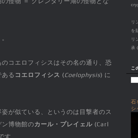
の怪物 ＝ グレンダリー湖の怪物とな
cr
リ
を
う。
リ
承
島のコエロフィシスはその名の通り、恐
こ
である
コエロフィシス
(
Coelophysis
) に
。
石
シ
容姿が似ている、というのは目撃者のス
デン博物館の
カール・プレイェル
(Carl
きです。