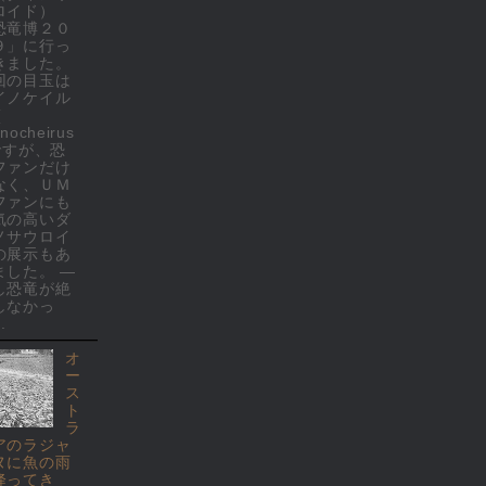
ロイド）
恐竜博２０
９」に行っ
きました。
回の目玉は
イノケイル
(
nocheirus
 ですが、恐
ファンだけ
なく、ＵＭ
ファンにも
気の高いダ
ノサウロイ
の展示もあ
ました。 ―
し恐竜が絶
しなかっ
.
オ
ー
ス
ト
ラ
アのラジャ
ヌに魚の雨
降ってき