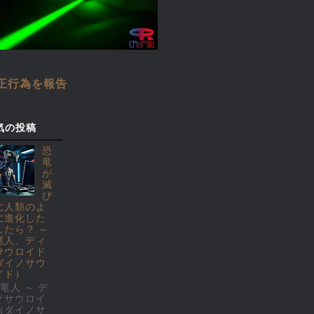
正行為を報告
気の投稿
恐
竜
が
滅
び
に人類のよ
に進化した
したら？ ～
竜人、ディ
サウロイド
ダイノサウ
イド）
竜人 ～ デ
ノサウロイ
（ダイノサ