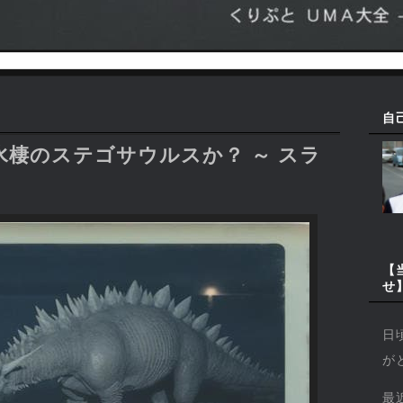
自
棲のステゴサウルスか？ ～ スラ
【
せ
日
が
最