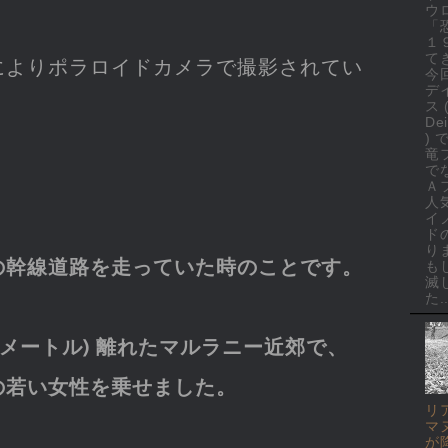
ウ
「
１
て
によりポラロイドカメラで撮影されてい
今
デ
ス 
Dei
)
竜
で
Ａ
人
イ
ド
り
の幹線道路を走っていた時のことです。
も
滅
た..
ロメートル) 離れたマルラニー近郊で、
の若い女性を乗せました。
リ
マ
が