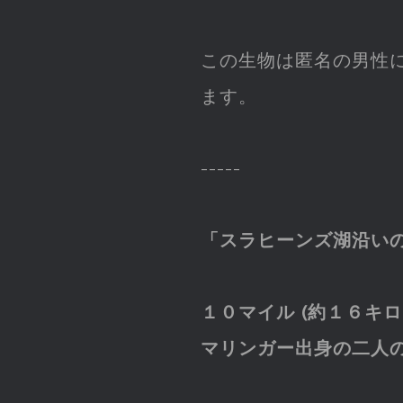
この生物は匿名の男性
ます。
-----
「スラヒーンズ湖沿い
１０マイル (約１６キ
マリンガー出身の二人