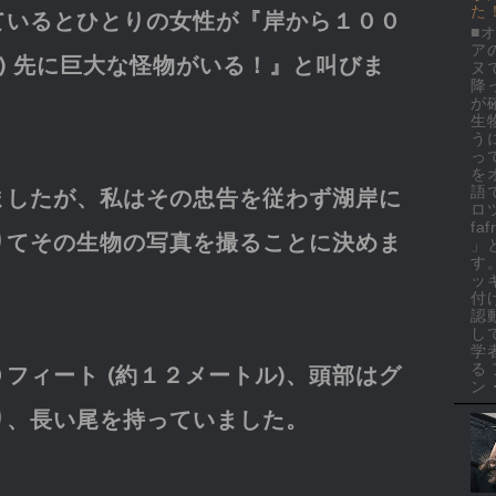
た
ているとひとりの女性が『岸から１００
■
ア
ル) 先に巨大な怪物がいる！』と叫びま
ヌ
降
が
生
う
っ
を
語
ましたが、私はその忠告を従わず湖岸に
ロ
faf
りてその生物の写真を撮ることに決めま
」
す
ッ
付
認
し
学
る
フィート (約１２メートル)、頭部はグ
ン・
り、長い尾を持っていました。