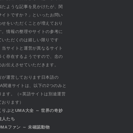
似たような記事を見かけたが、関
サイトですか？」といったお問い
わせをいただくことが増えており
す。情報の整理やサイトの参考に
ていただくのは嬉しい限りです
、当サイトと運営が異なるサイト
多く存在するようですので、念の
めお伝えさせていただきます。
方が運営しております日本語の
MA関連サイトは、以下の2つのみと
ります。（※英語サイトは別途運営
ております）
くりぷとUMA大全 ～ 世界の奇妙
住人たち
UMAファン ～ 未確認動物