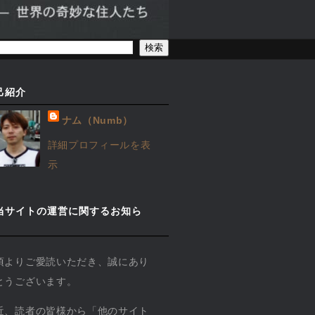
己紹介
ナム（Numb）
詳細プロフィールを表
示
当サイトの運営に関するお知ら
】
頃よりご愛読いただき、誠にあり
とうございます。
近、読者の皆様から「他のサイト