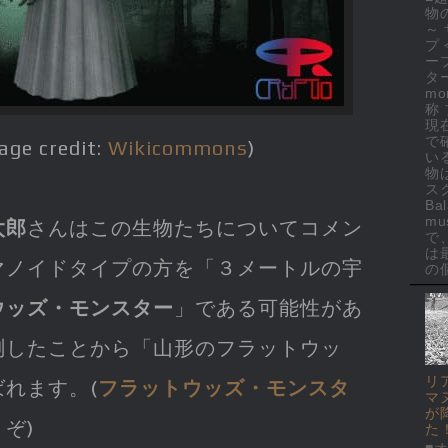
物
～
プ
ー
ター
mo
称
現
で
mage credit:
Wikicommons
)
い
物
ス
Ba
mus
太郎
さんはこの生物たちについてコメン
で
は
マノイドタイプの方を「３メートルの宇
の個
ウッズ・モンスター
」である可能性があ
測したことから「山形のフラットウッ
リ
れます。(
フラットウッズ・モンスタ
マ
が
ぞ)
た
■