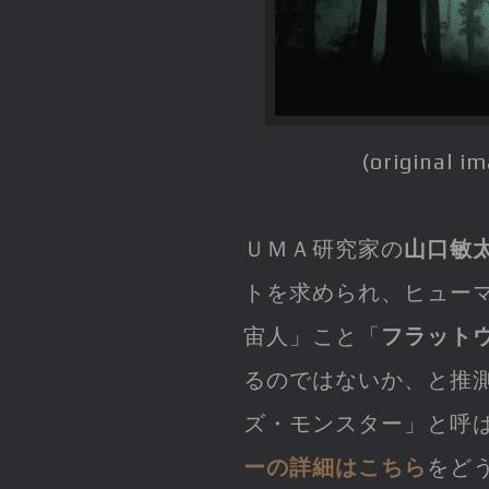
(original i
ＵＭＡ研究家の
山口敏
トを求められ、ヒュー
宙人」こと「
フラット
るのではないか、と推
ズ・モンスター」と呼ば
ーの詳細はこちら
をどう