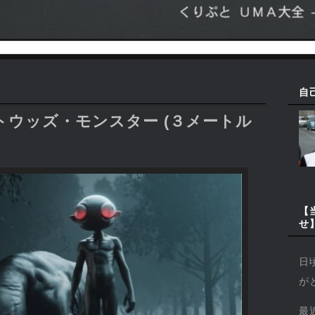
自
ウッズ・モンスター (３メートル
【
せ
日
が
最