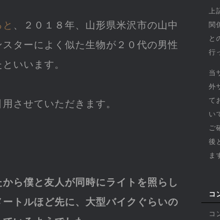
上
ると
、２０１８年、山形県米沢市の山中
関
と
ンスターによく似た生物が２０代の男性
行
たといいます。
当
外
て
引用させていただきます。
い
ご
後
ま
たから僕と友人が同時にライトを照らし
コ
メートルほど先に、大型バイクぐらいの
コ