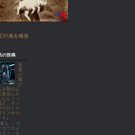
正行為を報告
気の投稿
恐
竜
が
滅
び
に人類のよ
に進化した
したら？ ～
竜人、ディ
サウロイド
ダイノサウ
イド）
竜人 ～ デ
ノサウロイ
（ダイノサ