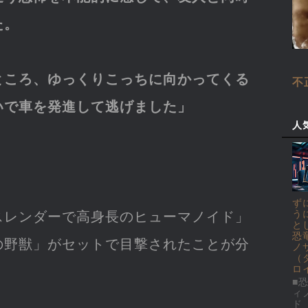
た。
ところ、ゆっくりこっちに向かってくる
不
いで車を発進して逃げました」
人
ず
スレンダーで高身長のヒューマノイド」
う
と
恐
の野獣」がセットで目撃されたことが分
ノ
（
ロ
■恐
ィ
ド