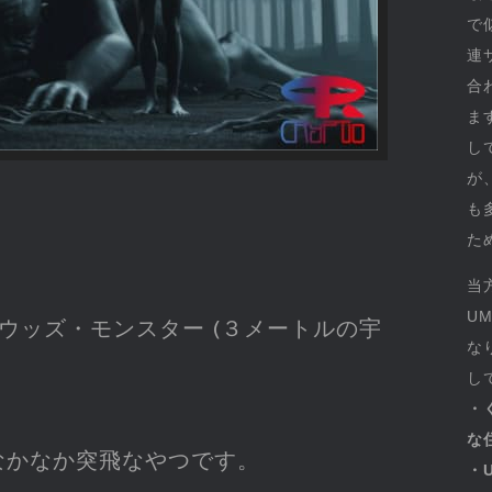
で
連
合
ま
し
が
も
た
当
U
ウッズ・モンスター (３メートルの宇
な
し
・
な
なかなか突飛なやつです。
・