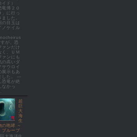
ロイド）
恐竜博２０
９」に行っ
きました。
回の目玉は
イノケイル
(
nocheirus
 ですが、恐
ファンだけ
なく、ＵＭ
ファンにも
気の高いダ
ノサウロイ
の展示もあ
ました。 ―
し恐竜が絶
しなかっ
.
超
巨
大
海
生
物の咆哮 ～
・ブループ
超巨大海洋生