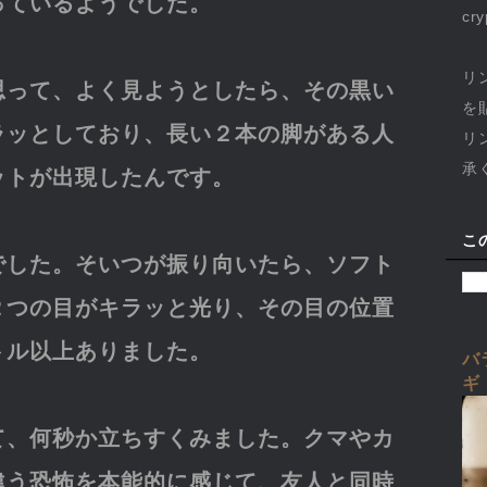
っているようでした。
cr
リ
思って、よく見ようとしたら、その黒い
を
ラッとしており、長い２本の脚がある人
リ
承
ットが出現したんです。
こ
でした。そいつが振り向いたら、ソフト
２つの目がキラッと光り、その目の位置
トル以上ありました。
バ
ギ
て、何秒か立ちすくみました。クマやカ
違う恐怖を本能的に感じて、友人と同時