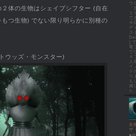
ウ
２体の生物はシェイプシフター (自在
「
１
て
もつ生物) でない限り明らかに別種の
今
デ
ス 
Dei
)
竜
で
ットウッズ・モンスター)
Ａ
人
イ
ド
り
も
滅
た..
生
ザ
■