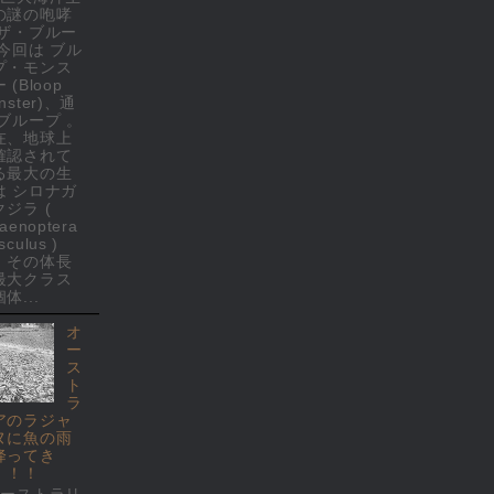
の謎の咆哮
 ザ・ブルー
 今回は ブル
プ・モンス
 (Bloop
nster)、通
 ブループ 。
在、地球上
確認されて
る最大の生
は シロナガ
クジラ (
laenoptera
culus )
、その体長
最大クラス
体...
オ
ー
ス
ト
ラ
アのラジャ
ヌに魚の雨
降ってき
！！！
オーストラリ