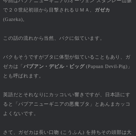
今回はパプアニューギニアのオーウェン スタンレー山脈
で２０世紀初頭から目撃されるＵＭＡ、
ガゼカ
(Gazeka)。
この話の流れから当然、バクに似ています。
バクもそうですがブタに体型が似ていることもあり、ガ
ゼカは「
パプアン・デビル・ピッグ
(Papuan Devil-Pig)」
とも呼ばれます。
英語だとそれなりにカッコいい響きですが、日本語にす
ると「パプアニューギニアの悪魔ブタ」とあんまカッコ
よくないです。
さて、ガゼカは長い口吻 (こうふん) を持ちその頭部は大