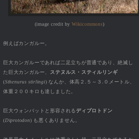
(image credit by
Wikicommons
)
例えばカンガルー。
巨大カンガルーであれば二足立ちが普通であり、絶滅し
た巨大カンガルー、
ステヌルス・スティルリンギ
(
Sthenurus stirlingi
) なんか、体高２.５～３.０メートル、
体重２００キロも達しました。
巨大ウォンバットと形容される
ディプロトドン
(
Diprotodon
) も悪くありません。