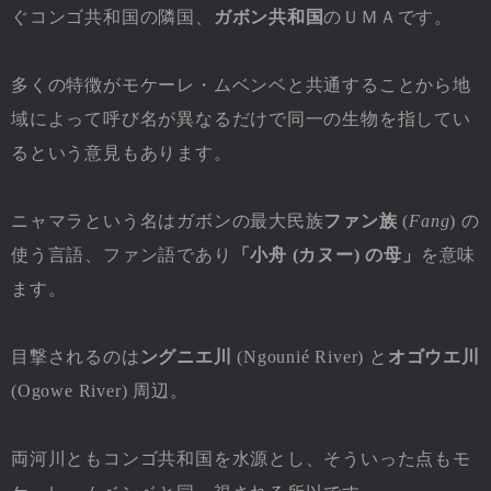
ぐコンゴ共和国の隣国、
ガボン共和国
のＵＭＡです。
多くの特徴がモケーレ・ムベンベと共通することから地
域によって呼び名が異なるだけで同一の生物を指してい
るという意見もあります。
ニャマラという名はガボンの最大民族
ファン族
(
Fang
) の
使う言語、ファン語であり
「小舟 (カヌー) の母」
を意味
ます。
目撃されるのは
ングニエ川
(Ngounié River) と
オゴウエ川
(Ogowe River) 周辺。
両河川ともコンゴ共和国を水源とし、そういった点もモ