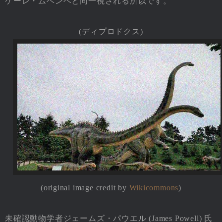
ケーレ・ムベンベと同一視される所以です。
(ディプロドクス)
(original image credit by
Wikicommons
)
未確認動物学者ジェームズ・パウエル (James Powell) 氏