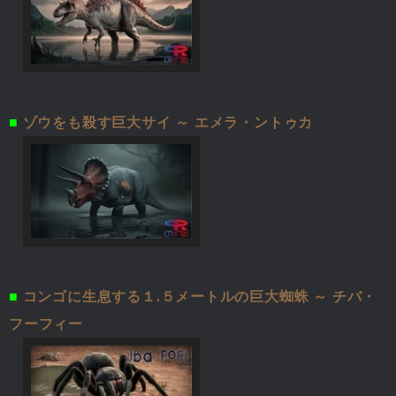
■
ゾウをも殺す巨大サイ ～ エメラ・ントゥカ
■
コンゴに生息する１.５メートルの巨大蜘蛛 ～ チバ・
フーフィー