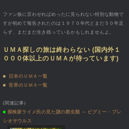
ファン族に言わせればめったに見られない特別な動物で
すが初めて報告されたのは１９７０年代とまだ５０年足
らず、まだまだ生き残っているかもしれませんよ。
ＵＭＡ探しの旅は終わらない (国内外１
０００体以上のＵＭＡが待っています)
■
日本のＵＭＡ一覧
■
世界のＵＭＡ一覧
(関連記事)
■
探検家ライメ氏の見た謎の爬虫類 ～ ピグミー・プレ
シオサウルス