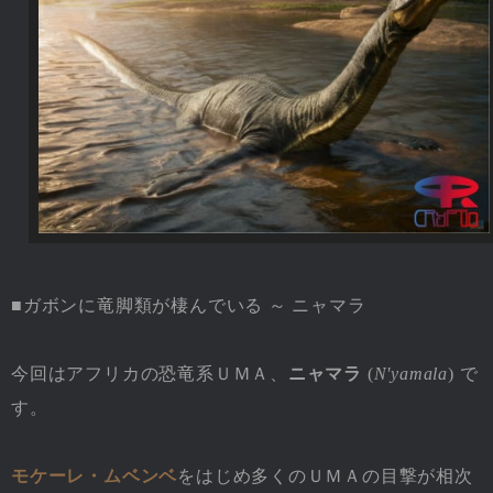
■ガボンに竜脚類が棲んでいる ～ ニャマラ
今回はアフリカの恐竜系ＵＭＡ、
ニャマラ
(
N'yamala
) で
す。
モケーレ・ムベンベ
をはじめ多くのＵＭＡの目撃が相次