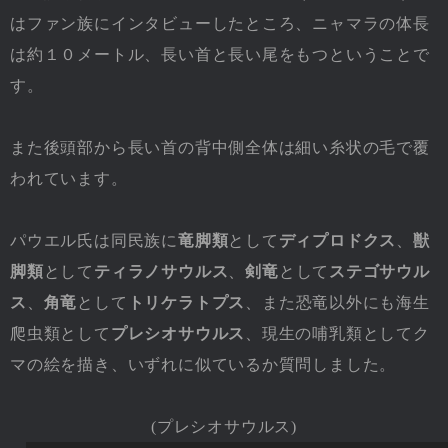
はファン族にインタビューしたところ、ニャマラの体長
は約１０メートル、長い首と長い尾をもつということで
す。
また後頭部から長い首の背中側全体は細い糸状の毛で覆
われています。
パウエル氏は同民族に
竜脚類
として
ディプロドクス
、
獣
脚類
として
ティラノサウルス
、
剣竜
として
ステゴサウル
ス
、
角竜
として
トリケラトプス
、また恐竜以外にも海生
爬虫類として
プレシオサウルス
、現生の哺乳類としてク
マの絵を描き、いずれに似ているか質問しました。
(プレシオサウルス)