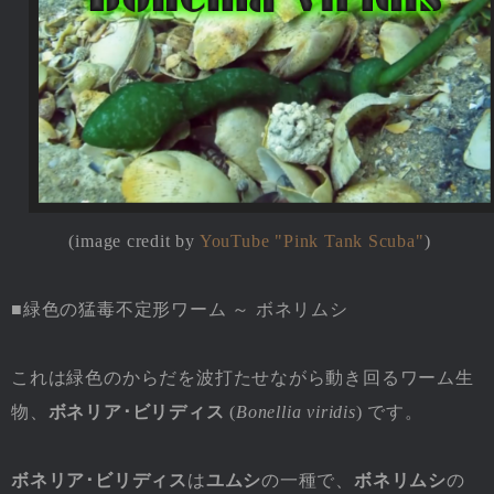
(image credit by
YouTube "Pink Tank Scuba"
)
■緑色の猛毒不定形ワーム ～ ボネリムシ
これは緑色のからだを波打たせながら動き回るワーム生
物、
ボネリア･ビリディス
(
Bonellia viridis
) です。
ボネリア･ビリディス
は
ユムシ
の一種で、
ボネリムシ
の