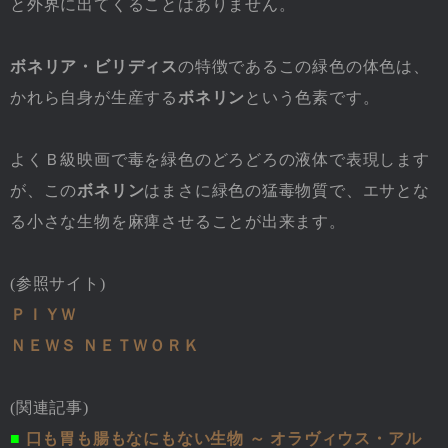
と外界に出てくることはありません。
ボネリア・ビリディス
の特徴であるこの緑色の体色は、
かれら自身が生産する
ボネリン
という色素です。
よくＢ級映画で毒を緑色のどろどろの液体で表現します
が、この
ボネリン
はまさに緑色の猛毒物質で、エサとな
る小さな生物を麻痺させることが出来ます。
(参照サイト)
ＰＩＹＷ
ＮＥＷＳ ＮＥＴＷＯＲＫ
(関連記事)
■
口も胃も腸もなにもない生物 ～ オラヴィウス・アル