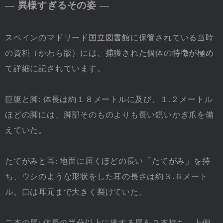
― 異様すぎるその姿 ―
スペインのマドリード国立図書館に保管されている当時
の資料（かわら版）には、捕獲された個体の特徴が極め
て詳細に記されています。
巨躯と脚: 体長は約１８メートルに及び、１.２メートル
ほどの脚には、脚部そのものよりも長い鋭いかぎ爪を備
えていた。
たてがみと耳: 地面に届くほどの長い「たてがみ」を持
ち、ウシのような形状をした耳の長さは約３.６メート
ル。口は耳元まで大きく裂けていた。
二本の尾: 体長の半分以上に達する尾を２本持ち、上側