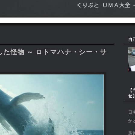
自
た怪物 ～ ロトマハナ・シー・サ
【
せ
日
が
最