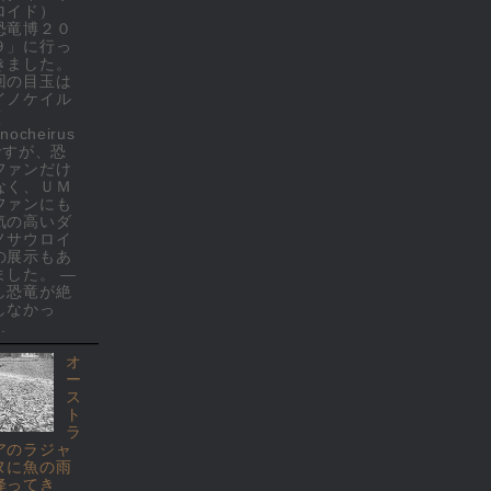
ロイド）
恐竜博２０
９」に行っ
きました。
回の目玉は
イノケイル
(
nocheirus
 ですが、恐
ファンだけ
なく、ＵＭ
ファンにも
気の高いダ
ノサウロイ
の展示もあ
ました。 ―
し恐竜が絶
しなかっ
.
オ
ー
ス
ト
ラ
アのラジャ
ヌに魚の雨
降ってき