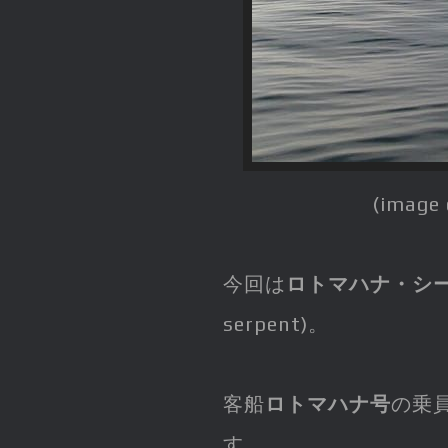
(image 
今回は
ロトマハナ・シ
serpent)。
客船
ロトマハナ号
の乗
す。