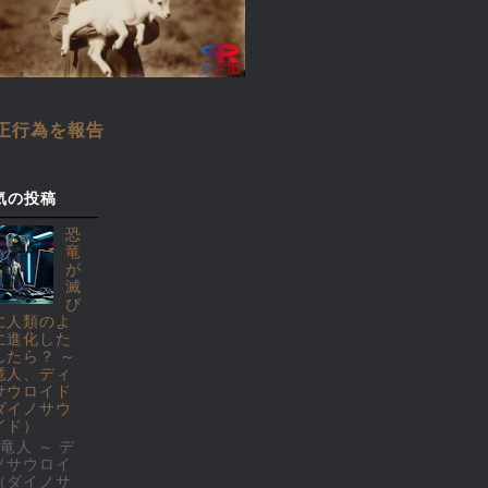
正行為を報告
気の投稿
恐
竜
が
滅
び
に人類のよ
に進化した
したら？ ～
竜人、ディ
サウロイド
ダイノサウ
イド）
竜人 ～ デ
ノサウロイ
（ダイノサ