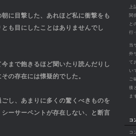
上
の朝に目撃した、あれほど私に衝撃をも
関
と
りとも目にしたことはありませんでし
行
当
外
て
て今まで飽きるほど聞いたり読んだりし
い
にその存在には懐疑的でした。
ご
後
ま
過ごし、あまりに多くの驚くべきものを
、シーサーペントが存在しない、と断言
コ
。
コ