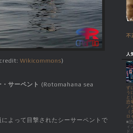
不
人
credit:
Wikicommons
)
ー・サーペント
(Rotomahana sea
ず
う
と
恐
ノ
（
ロ
員によって目撃されたシーサーペントで
■恐
ィ
ド