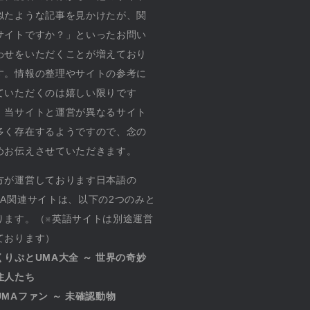
似たような記事を見かけたが、関
サイトですか？」といったお問い
わせをいただくことが増えており
す。情報の整理やサイトの参考に
ていただくのは嬉しい限りです
、当サイトと運営が異なるサイト
多く存在するようですので、念の
めお伝えさせていただきます。
方が運営しております日本語の
MA関連サイトは、以下の2つのみと
ります。（※英語サイトは別途運営
ております）
くりぷとUMA大全 ～ 世界の奇妙
住人たち
UMAファン ～ 未確認動物