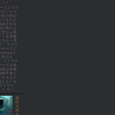
！！！
オーストラリ
のラジャマ
で魚の雨が
ってきたの
確認される
物が雨のよ
に空から降
てくる現象
オカルト用
で「 ファフ
ツキーズ (
rotskies )
と呼びま
。 ファフロ
キーズの名
け親は未確
動物学者に
てオカルト
者ともいえ
 アイヴァ
Ｔ.サン...
超
巨
大
海
生