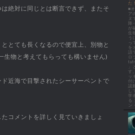
た
つは絶対に同じとは断言できず、またそ
■
ア
ヌ
降
が
生
う
っ
くととても長くなるので便宜上、別物と
を
語
一生物と考えてもらっても構いません)
ロ
faf
」
す
ッ
ンド近海で目撃されたシーサーペントで
付
認
し
学
る
ン・
したコメントを詳しく見ていきましょ