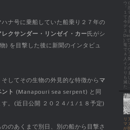
ウ
「
１
て
マハナ号に乗船していた船乗り２７年の
今
デ
ス 
アレクサンダー・リンゼイ・カー
氏がシ
Dei
)
生物) を目撃した後に新聞のインタビュ
竜
で
Ａ
人
イ
ド
り
も
、そしてその生物の外見的な特徴から
マ
滅
た..
ペント
(Manapouri sea serpent) と同
す。(近日公開 ２０２４/１/１８予定)
リ
マ
もののあくまで別日、別の船から目撃さ
が