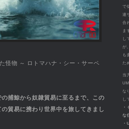
で
連
合
ま
し
が
も
た怪物 ～ ロトマハナ・シー・サーペ
た
当
U
な
での捕鯨から奴隷貿易に至るまで、この
し
・
ての貿易に携わり世界中を旅してきまし
な
・