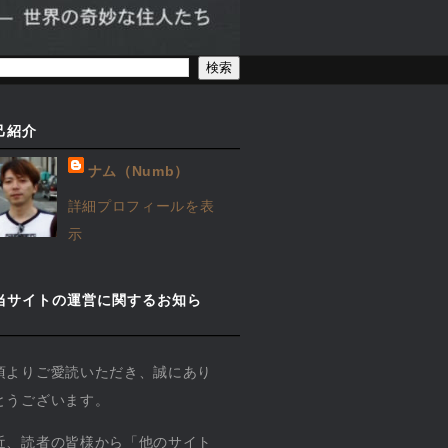
己紹介
ナム（Numb）
詳細プロフィールを表
示
当サイトの運営に関するお知ら
】
頃よりご愛読いただき、誠にあり
とうございます。
近、読者の皆様から「他のサイト