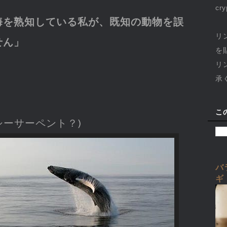
cr
海を熟知している私が、既知の動物を誤
リ
せん」
を
リ
承
こ
シーサーペント？)
バ
ギ