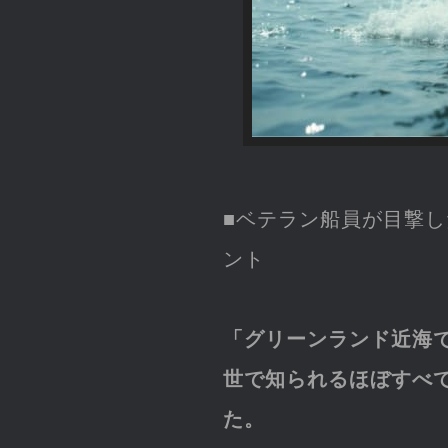
■ベテラン船員が目撃し
ント
「グリーンランド近海
世で知られるほぼすべ
た。