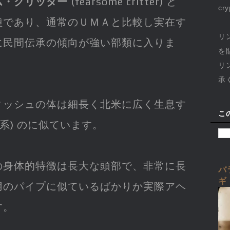
ム・クリッター
(fearsome critter) と
cr
種であり、通常のＵＭＡと比較し実在す
リ
に民間伝承の傾向が強い部類に入りま
を
リ
承
ィッシュの体は細長く北米に広く生息す
こ
系) のに似ています。
の身体的特徴は長大な頭部で、非常に長
バ
ギ
用のパイプに似ているばかりか実際アヘ
す。