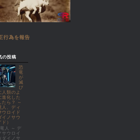
正行為を報告
気の投稿
恐
竜
が
滅
び
に人類のよ
に進化した
したら？ ～
竜人、ディ
サウロイド
ダイノサウ
イド）
竜人 ～ デ
ノサウロイ
（ダイノサ