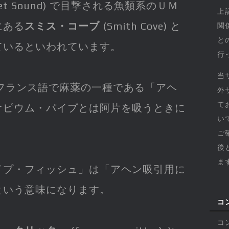
get Sound) で目撃される魚類系のＵＭ
上
にある
スミス・コーブ
(Smith Cove) と
関
と
ているといわれています。
行
当
はフランス語で麻薬の一種である「アヘ
外
て
、オピウム・パイプとは阿片を吸うときに
い
。
ご
後
ま
イプ・フィッシュ」は「アヘン吸引用に
という意味になります。
コ
コ