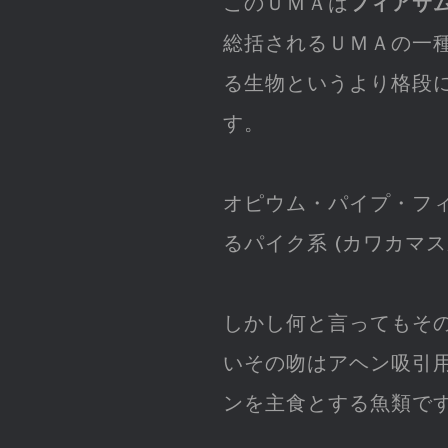
このＵＭＡは
フィアサ
総括されるＵＭＡの一
る生物というより格段
す。
オピウム・パイプ・フ
るパイク系 (カワカマス
しかし何と言ってもそ
いその吻はアヘン吸引
ンを主食とする魚類で