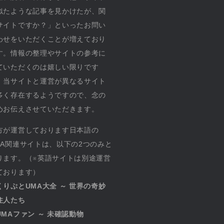
似たような記事を見かけたが、関
サイトですか？」といったお問い
わせをいただくことが増えており
す。情報の整理やサイトの参考に
ていただくのは嬉しい限りです
、当サイトと運営が異なるサイト
多く存在するようですので、念の
めお伝えさせていただきます。
方が運営しております日本語の
MA関連サイトは、以下の2つのみと
ります。（※英語サイトは別途運営
ております）
くりぷとUMA大全 ～ 世界の奇妙
住人たち
UMAファン ～ 未確認動物