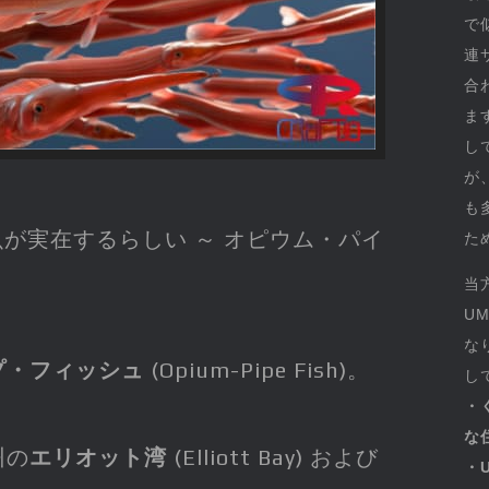
で
連
合
ま
し
が
も
の魚が実在するらしい ～ オピウム・パイ
た
当
U
な
プ・フィッシュ
(Opium-Pipe Fish)。
し
・
な
州の
エリオット湾
(Elliott Bay) および
・