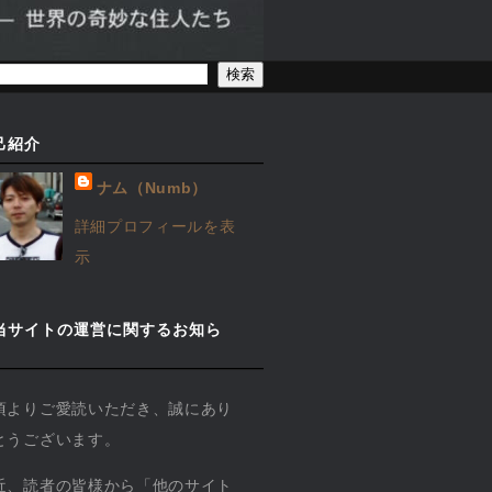
己紹介
ナム（Numb）
詳細プロフィールを表
示
当サイトの運営に関するお知ら
】
頃よりご愛読いただき、誠にあり
とうございます。
近、読者の皆様から「他のサイト