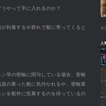
どうやって手に入れるのか？
船が到着するや群れで船に寄ってくると
不
人
ず
ヘン等の密輸に関与している場合、密輸
う
と
恐
職員の乗った船に気付かれるや、密輸業
ノ
（
ヘンを船外に投棄するのを待っているの
ロ
■恐
ィ
ド