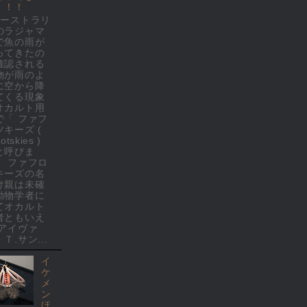
！！！
オーストラリ
のラジャマ
で魚の雨が
ってきたの
確認される
物が雨のよ
に空から降
てくる現象
オカルト用
で「 ファフ
ツキーズ (
rotskies )
と呼びま
。 ファフロ
キーズの名
け親は未確
動物学者に
てオカルト
者ともいえ
 アイヴァ
Ｔ.サン...
イ
ケ
メ
ン
ほ