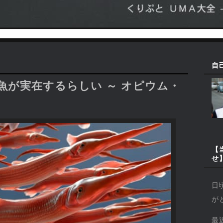
自
の魚が実在するらしい ～ オピウム・
【
せ
日
が
最