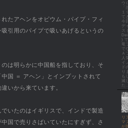
ウ
「
１
て
されたアヘンをオピウム・パイプ・フィ
今
デ
ン吸引用のパイプで吸いあげるというの
ス 
Dei
)
竜
で
Ａ
人
イ
うのは明らかに中国船を指しており、そ
ド
り
中国 ＝ アヘン」とインプットされて
も
滅
た..
勘違いから来ています。
んでいたのはイギリスで、インドで製造
リ
が中国で売りさばいていたにすぎず、さ
マ
が