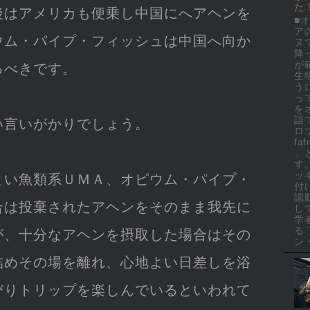
た
後はアメリカも便乗し中国にへアヘンを
■
ア
ウム・パイプ・フィッシュは中国へ向か
ヌ
降
が
るべきです。
生
う
っ
を
語
い言いがかりでしょう。
ロ
faf
」
す
ッ
とい魚類系ＵＭＡ、オピウム・パイプ・
付
認
合は投棄されたアヘンをそのまま我先に
し
学
る
が、十分なアヘンを摂取した場合はその
ン・
詰めその場を離れ、心地よい日差しを浴
びりトリップを楽しんでいるといわれて