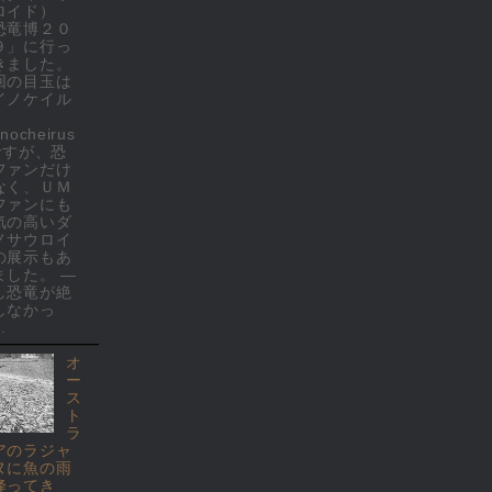
ロイド）
恐竜博２０
９」に行っ
きました。
回の目玉は
イノケイル
(
nocheirus
 ですが、恐
ファンだけ
なく、ＵＭ
ファンにも
気の高いダ
ノサウロイ
の展示もあ
ました。 ―
し恐竜が絶
しなかっ
.
オ
ー
ス
ト
ラ
アのラジャ
ヌに魚の雨
降ってき