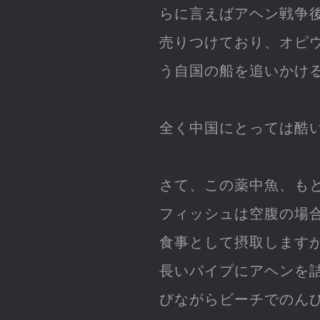
らに言えばアヘン戦争
売りつけており、オピ
う自国の船を追いかけ
全く中国にとっては酷
さて、この薬中魚、も
フィッシュは空腹の場
食事として摂取します
長いパイプにアヘンを
びながらビーチでのん