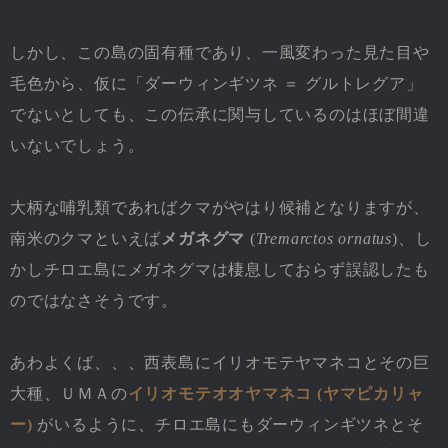
しかし、この島の固有種であり、一風変わった見た目や
毛色から、仮に「ダーウィンギツネ ＝ グルトレグア」
でないとしても、この伝承に関与しているのはほぼ間違
いないでしょう。
大柄な哺乳類であればクマがやはり候補となりますが、
南米のクマといえば
メガネグマ
(
Tremarctos ornatus
)、し
かしチロエ島にメガネグマは棲息しておらず誤認したも
のではなさそうです。
あわよくば、、、西表島にイリオモテヤマネコとその巨
大種、ＵＭＡの
イリオモテオオヤマネコ (ヤマピカリャ
ー)
がいるように、チロエ島にもダーウィンギツネとそ