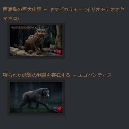
西表島の巨大山猫 ～ ヤマピカリャー (イリオモテオオヤ
マネコ)
狩られた頭部の剥製も存在する ～ エゴパンティス