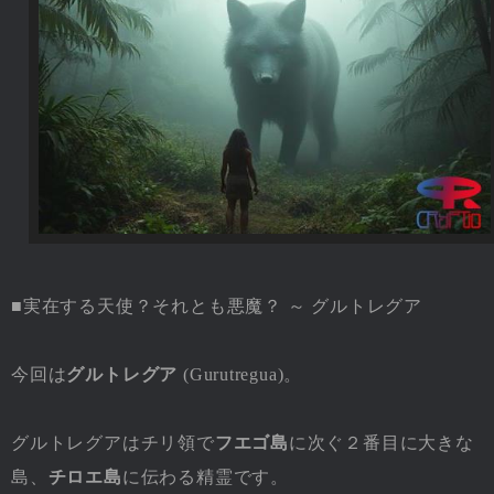
■実在する天使？それとも悪魔？ ～ グルトレグア
今回は
グルトレグア
(Gurutregua)。
グルトレグアはチリ領で
フエゴ島
に次ぐ２番目に大きな
島、
チロエ島
に伝わる精霊です。