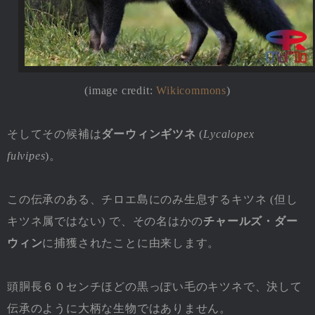
(image credit:
Wikicommons
)
そしてその候補は
ダーウィンギツネ
(
Lycalopex
fulvipes
)。
この伝承のある、チロエ島にのみ生息するキツネ (但し
キツネ属ではない) で、その名はかの
チャールズ・ダー
ウィン
に捕獲されたことに由来します。
頭胴長６０センチほどの黒っぽい毛のキツネで、決して
伝承のように大柄な生物ではありません。