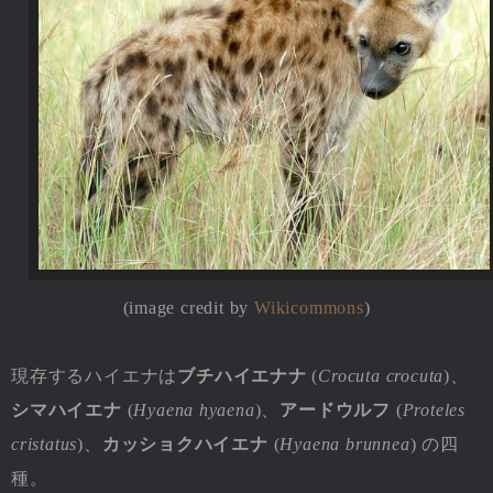
(image credit by
Wikicommons
)
現存するハイエナは
ブチハイエナナ
(
Crocuta crocuta
)、
シマハイエナ
(
Hyaena hyaena
)、
アードウルフ
(
Proteles
cristatus
)、
カッショクハイエナ
(
Hyaena brunnea
) の四
種。