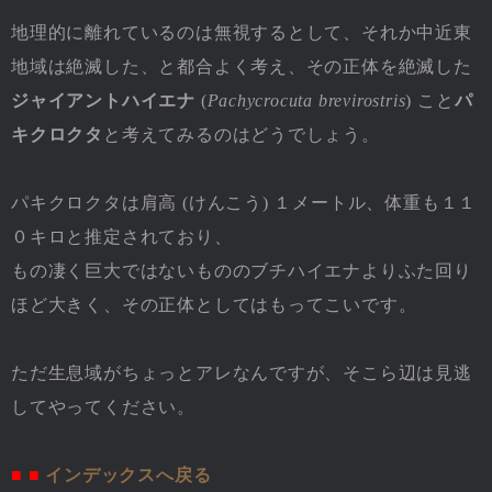
地理的に離れているのは無視するとして、それか中近東
地域は絶滅した、と都合よく考え、その正体を絶滅した
ジャイアントハイエナ
(
Pachycrocuta brevirostris
) こと
パ
キクロクタ
と考えてみるのはどうでしょう。
パキクロクタは肩高 (けんこう) １メートル、体重も１１
０キロと推定されており、
もの凄く巨大ではないもののブチハイエナよりふた回り
ほど大きく、その正体としてはもってこいです。
ただ生息域がちょっとアレなんですが、そこら辺は見逃
してやってください。
■ ■
インデックスへ戻る